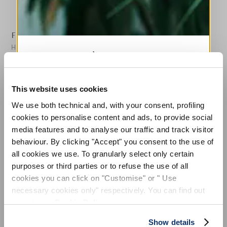
FOXGLOVE
HIGH TECH
S'INSCRIRE À NOTRE BULLETIN
Robe midi en Sensitive® bleu nuit
D'INFORMATION
385,00 CHF
270,00 CHF
-30
%
(Droits de douane compris)
INSCRIVEZ-VOUS À LA NEWSLETTER
This website uses cookies
We use both technical and, with your consent, profiling
Inscrivez-vous à notre newsletter pour
cookies to personalise content and ads, to provide social
découvrir en avant-première nos dernières
NOTES DE STYLE
collections.
media features and to analyse our traffic and track visitor
Restez informé(e) des nouveautés,
behaviour. By clicking "Accept" you consent to the use of
collaborations et événements, et recevez des
all cookies we use. To granularly select only certain
invitations exclusives à nos ventes privées.
La robe Foxglove renferme les éléments typiques de la ligne
HIGH TECH : un corsage ajusté au corps, orné d'une fronce
purposes or third parties or to refuse the use of all
centrale qui part du décolleté en V et se termine à la taille,
cookies you can click on "Customise" or " Use
et une jupe ample, avec des drapés qui donnent un aspect
necessary cookies only" respectively. You can find out
sculptural.
more in our
Cookie Policy
.
Décolleté en V. Manches longues. Fronce avant sur le
corsage. Poches latérales fendues. Ourlet asymétrique. Sans
Show details