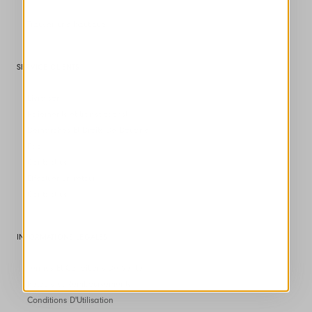
Trouver une boutique
SERVICE CLIENTS
Livraison
Paiements et transactionst
Démarches Et Droits De Douane
Faq
Contact us
Effectuer un retour
Contact us
INFORMATIONS LÉGALES
Termes Et Conditions De Vente
Retours et Remboursements
Conditions D'Utilisation