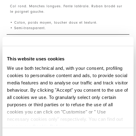
Col rond. Manches longues. Fente latérale. Ruban brodé sur
le poignet gauche.
• Coton, poids moyen, toucher doux et texturé.
• Semi-transparent.
TAILLE ET COUPE
This website uses cookies
We use both technical and, with your consent, profiling
DÉTAILS PRODUIT
cookies to personalise content and ads, to provide social
media features and to analyse our traffic and track visitor
behaviour. By clicking "Accept" you consent to the use of
Contactez-nous
|
Expédition
|
Partager
all cookies we use. To granularly select only certain
purposes or third parties or to refuse the use of all
cookies you can click on "Customise" or " Use
COMPLETE THE LOOK
necessary cookies only" respectively. You can find out
more in our
Cookie Policy
.