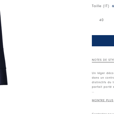
Taille (IT)
G
40
NOTES DE STY
Un léger décol
dans un contra
distinctifs du
parfait porté 
Encolure en V
fermeture.
• Georgette te
Contactez-nou