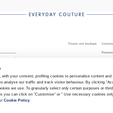
EVERYDAY COUTURE
Trouver une boutique
Livraiso
Paiement
Démarch
s
Faq
 with your consent, profiling cookies to personalise content and 
Contact
o analyse our traffic and track visitor behaviour. By clicking "A
 intégralité.
ookies we use. To granularly select only certain purposes or third 
Effectue
ies you can click on "Customise" or " Use necessary cookies only
our
Cookie Policy
.