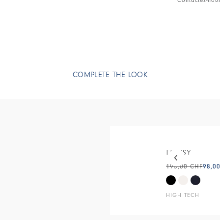
• Partiellemen
COMPLETE THE LOOK
This is a carous
FLIMSY
195,00 CHF
98,0
HIGH TECH