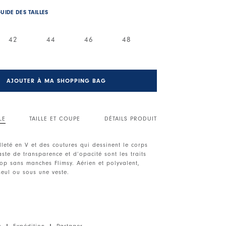
UIDE DES TAILLES
42
44
46
48
AJOUTER À MA SHOPPING BAG
LE
TAILLE ET COUPE
DÉTAILS PRODUIT
leté en V et des coutures qui dessinent le corps
ste de transparence et d’opacité sont les traits
 top sans manches Flimsy. Aérien et polyvalent,
seul ou sous une veste.
. Sans manches. Coutures apparentes. Sans
chnique, poids léger, toucher crêpe.
s
|
Expédition
|
Partager