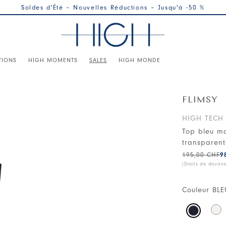
Soldes d'Été – Nouvelles Réductions – Jusqu'à -50 %
TIONS
HIGH MOMENTS
SALES
HIGH MONDE
FLIMSY
HIGH TECH
Top bleu ma
transparen
195,00 CHF
9
(Droits de douan
Couleur
BLE