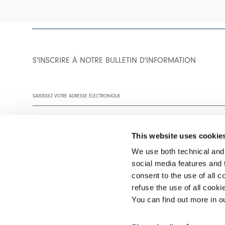
S'INSCRIRE À NOTRE BULLETIN D'INFORMATION
This website uses cookie
We use both technical and,
social media features and t
Vous êtes invité à lire notre politique de confidentialité dans son
consent to the use of all c
refuse the use of all cook
You can find out more in 
©2026 Interfashion S.p.A. P.IVA 02402220269