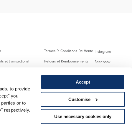
n
Termes Et Conditions De Vente
Instagram
s et transactionst
Retours et Remboursements
Facebook
es Et Droits De Douane
Conditions D'Utilisation
Pinterest
Accept
Confidentialité
Youtube
ads, to provide
 us
Cookies
Twitter
ccept" you
Customise
parties or to
r un retour
Spotify
" respectively.
Use necessary cookies only
Assistance