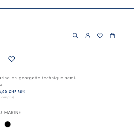
rine en georgette technique semi-
te
8,00 CHF
-50
%
e compris)
U MARINE