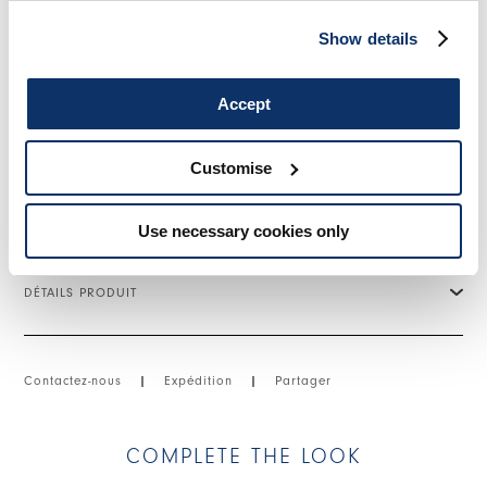
sur le bas des manches. Cristal Swarovski® au dos.
Show details
• Toile de coton et nylon, poids léger, main crêpe.
• Non doublée.
• TRAITEMENT : le vêtement est traité pour obtenir un effet
froissé permanent. Il est recommandé de ne pas repasser
Accept
pour ne pas altérer l'effet original. Le traitement donne à
chaque vêtement un aspect unique.
Customise
TAILLE ET COUPE
Use necessary cookies only
DÉTAILS PRODUIT
Contactez-nous
|
Expédition
|
Partager
COMPLETE THE LOOK