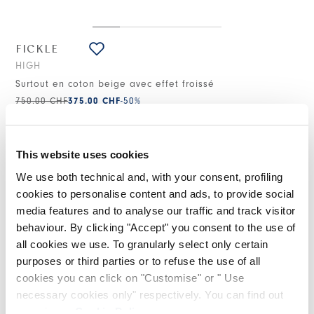
FICKLE
HIGH
Surtout en coton beige avec effet froissé
750,00 CHF
375,00 CHF
-50
%
(Droits de douane compris)
This website uses cookies
NOTES DE STYLE
We use both technical and, with your consent, profiling
cookies to personalise content and ads, to provide social
media features and to analyse our traffic and track visitor
Structuré mais léger, le modèle Fickle se distingue par son
behaviour. By clicking "Accept" you consent to the use of
effet froissé qui apporte une allure décontractée mais
raffinée. La coupe en forme d’œuf est accentuée par de
all cookies we use. To granularly select only certain
grands brandebourgs au dos qui permettent d’ajuster la
purposes or third parties or to refuse the use of all
silhouette.
cookies you can click on "Customise" or " Use
Col revers. Boutonnage central caché. Poche avec patte et
necessary cookies only" respectively. You can find out
bouton sur la poitrine. Brandebourgs avec boutons arrière et
more in our
Cookie Policy
.