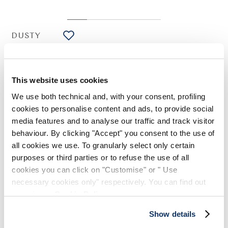
DUSTY
HIGH USE
Chemise en viscose blanche avec applications florales
335,00 CHF
235,00 CHF
-30
%
This website uses cookies
(Droits de douane compris)
We use both technical and, with your consent, profiling
cookies to personalise content and ads, to provide social
media features and to analyse our traffic and track visitor
NOTES DE STYLE
behaviour. By clicking "Accept" you consent to the use of
all cookies we use. To granularly select only certain
Ornée d'une application florale à découpe vive sur le col, la
purposes or third parties or to refuse the use of all
chemise Dusty présente un design épuré et structuré, avec une
cookies you can click on "Customise" or " Use
coupe légèrement ample. Dans la nuance blanche
necessary cookies only" respectively. You can find out
intemporelle, elle complète élégamment les ensembles de jour
et de soirée.
more in our
Cookie Policy
.
Col revers. Fermeture frontale. Application florale amovible.
Manches longues avec poignets à boutons. Légèrement plus
Show details
longue à l'arrière.