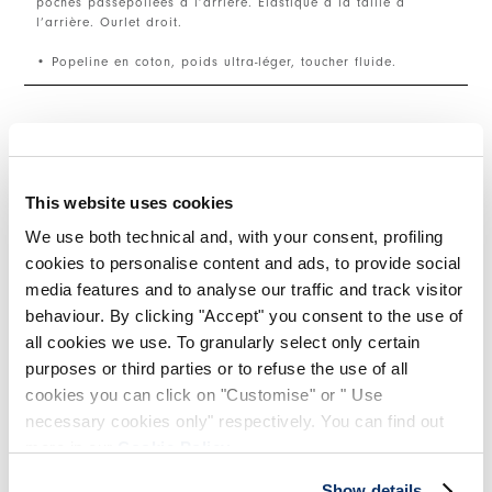
poches passepoilées à l’arrière. Élastique à la taille à
l’arrière. Ourlet droit.
• Popeline en coton, poids ultra-léger, toucher fluide.
TAILLE ET COUPE
This website uses cookies
DÉTAILS PRODUIT
We use both technical and, with your consent, profiling
cookies to personalise content and ads, to provide social
media features and to analyse our traffic and track visitor
Contactez-nous
|
Expédition
|
Partager
behaviour. By clicking "Accept" you consent to the use of
all cookies we use. To granularly select only certain
purposes or third parties or to refuse the use of all
COMPLETE THE LOOK
cookies you can click on "Customise" or " Use
necessary cookies only" respectively. You can find out
more in our
Cookie Policy
.
This is a carousel with auto-rotating slides. Activate
BREATHE
JUXTAPOSITI
Show details