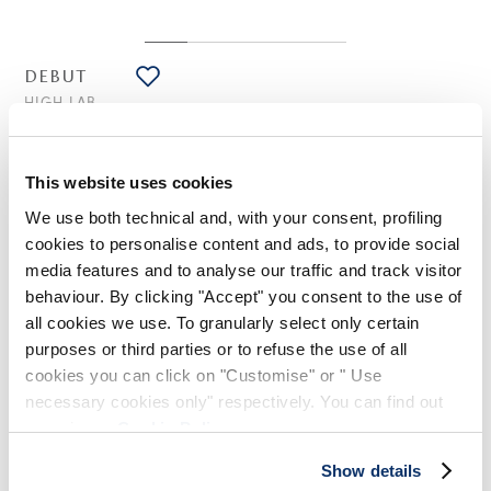
DEBUT
HIGH LAB
Veste courte en coton et lin grenat
325,00 CHF
195,00 CHF
-40
%
(Droits de douane compris)
This website uses cookies
We use both technical and, with your consent, profiling
cookies to personalise content and ads, to provide social
media features and to analyse our traffic and track visitor
NOTES DE STYLE
behaviour. By clicking "Accept" you consent to the use of
all cookies we use. To granularly select only certain
Dans la veste Debut, la silhouette rappelle celle d'une veste
purposes or third parties or to refuse the use of all
en jean mais elle est ici réimaginée en coton mélangé lin
cookies you can click on "Customise" or " Use
pour une plus grande douceur. Légèrement crop, c'est un
modèle pratique et parfait au quotidien.
necessary cookies only" respectively. You can find out
more in our
Cookie Policy
.
Col chemise. Abbottonnage frontal. Manches raglan avec
poignets et rangée de boutons. Poches à filetto sur la
Show details
poitrine. Coutures apparentes.