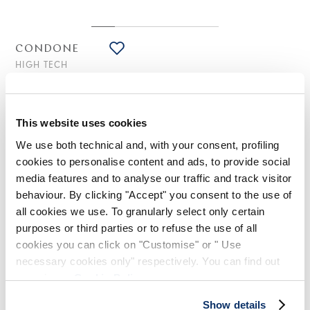
CONDONE
HIGH TECH
Robe asymétrique une épaule en crêpe technique couleur
beurre avec franges
450,00 CHF
270,00 CHF
-40
%
This website uses cookies
(Droits de douane compris)
We use both technical and, with your consent, profiling
cookies to personalise content and ads, to provide social
media features and to analyse our traffic and track visitor
NOTES DE STYLE
behaviour. By clicking "Accept" you consent to the use of
all cookies we use. To granularly select only certain
purposes or third parties or to refuse the use of all
La robe une épaule Condone exprime le côté le plus
sophistiqué et artisanal de la marque. La caractérisent en
cookies you can click on "Customise" or " Use
effet des détails précieux comme la passementerie et les
necessary cookies only" respectively. You can find out
franges, ainsi que le drapé doux et la design une épaule, qui
more in our
Cookie Policy
.
apportent une note sensuelle et distinctive.
Encolure ronde. Une épaule. Fermeture boutonnée frontale.
Show details