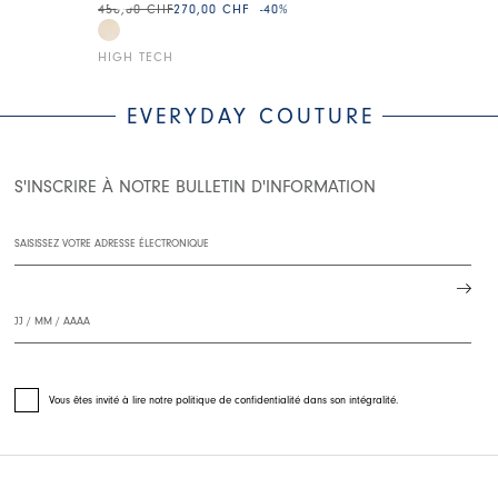
450,00 CHF
270,00 CHF
-40
%
325,00 CHF
19
HIGH TECH
HIGH TECH
EVERYDAY COUTURE
S'INSCRIRE À NOTRE BULLETIN D'INFORMATION
Vous êtes invité à lire notre politique de confidentialité dans son intégralité.