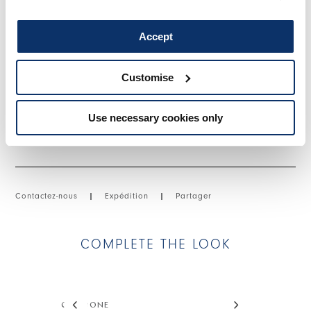
Passementerie et franges. Drapé latéral. Sans fermeture.
• Crêpe technique, poids léger, toucher crêpe.
Accept
• Non doublé.
Customise
TAILLE ET COUPE
Use necessary cookies only
DÉTAILS PRODUIT
Contactez-nous
|
Expédition
|
Partager
COMPLETE THE LOOK
This is a carousel with auto-rotating slides. Activate
CONDONE
BE-SIDE