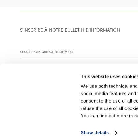
S'INSCRIRE À NOTRE BULLETIN D'INFORMATION
This website uses cookie
We use both technical and,
social media features and t
Vous êtes invité à lire notre politique de confidentialité dans son
consent to the use of all c
refuse the use of all cook
You can find out more in 
©2026 Interfashion S.p.A. P.IVA 02402220269
Show details