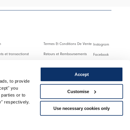
n
Termes Et Conditions De Vente
Instagram
s et transactionst
Retours et Remboursements
Facebook
es Et Droits De Douane
Conditions D'Utilisation
Pinterest
Accept
Confidentialité
Youtube
ads, to provide
 us
Cookies
Twitter
ccept" you
Customise
parties or to
r un retour
Spotify
" respectively.
Use necessary cookies only
Assistance
Managed by triboo digitale