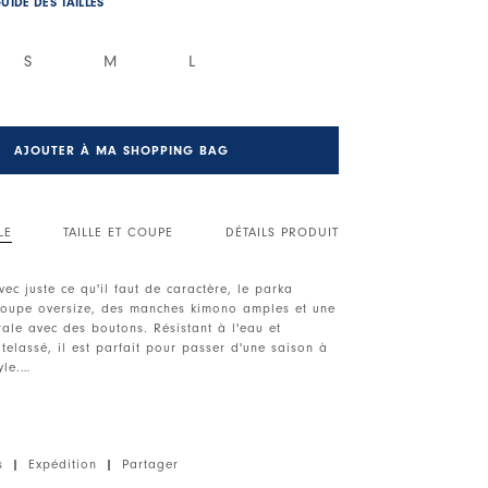
UIDE DES TAILLES
S
M
L
AJOUTER À MA SHOPPING BAG
LE
TAILLE ET COUPE
DÉTAILS PRODUIT
vec juste ce qu'il faut de caractère, le parka
coupe oversize, des manches kimono amples et une
rale avec des boutons. Résistant à l'eau et
elassé, il est parfait pour passer d'une saison à
yle.
Fermeture avant cachée. Poches latérales fendues.
aux. Boutons aux poignets. Ourlet arrondi. Cordon
ng de l'ourlet arrière. Capuche.
s
|
Expédition
|
Partager
ique, poids moyen, toucher doux.