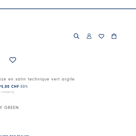
ize en satin technique vert argile
95,00 CHF
-30
%
e compris)
Y GREEN