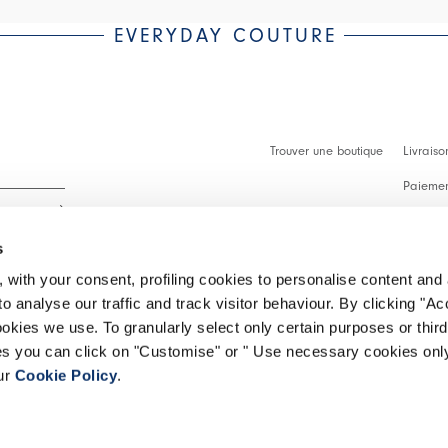
EVERYDAY COUTURE
Trouver une boutique
Livraiso
Paiement
Démarch
s
Faq
 with your consent, profiling cookies to personalise content and 
Contact
o analyse our traffic and track visitor behaviour. By clicking "A
 intégralité.
ookies we use. To granularly select only certain purposes or third 
Effectue
ies you can click on "Customise" or " Use necessary cookies only
our
Cookie Policy
.