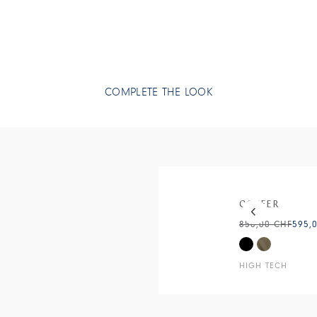
• Matelassé.
COMPLETE THE LOOK
This is a carous
COFFER
850,00 CHF
595,
HIGH TECH