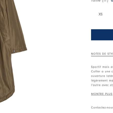
Taille (IT)
G
XS
NOTES DE STY
Sportif mais a
Coffer a une 
ouverture laté
légèrement mat
l'autre avec st
Col montant. 
Boutons latér
réglable le lo
Contactez-nou
• Satin techn