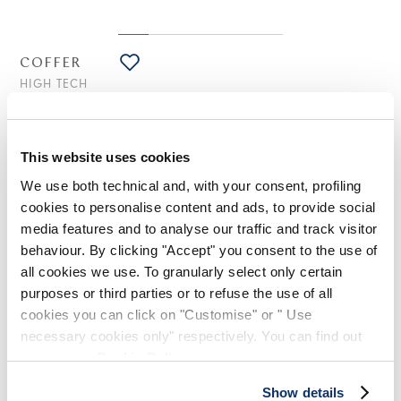
COFFER
HIGH TECH
Parka oversize en satin technique noir
850,00 CHF
595,00 CHF
-30
%
(Droits de douane compris)
This website uses cookies
We use both technical and, with your consent, profiling
cookies to personalise content and ads, to provide social
NOTES DE STYLE
media features and to analyse our traffic and track visitor
behaviour. By clicking "Accept" you consent to the use of
all cookies we use. To granularly select only certain
Sportif mais avec juste ce qu'il faut de caractère, le parka
Coffer a une coupe oversize, des manches kimono amples et
purposes or third parties or to refuse the use of all
une ouverture latérale avec des boutons. Résistant à l'eau et
cookies you can click on "Customise" or " Use
légèrement matelassé, il est parfait pour passer d'une saison
necessary cookies only" respectively. You can find out
à l'autre avec style.
more in our
Cookie Policy
.
Col montant. Fermeture avant cachée. Poches latérales
fendues. Boutons latéraux. Boutons aux poignets. Ourlet
Show details