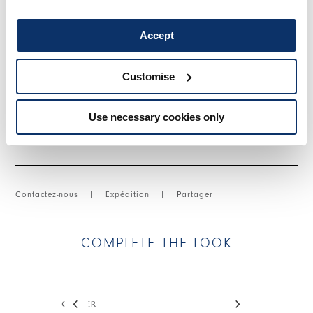
arrondi. Cordon réglable le long de l'ourlet arrière. Capuche.
• Satin technique, poids moyen, toucher doux.
Accept
• Matelassé.
Customise
TAILLE ET COUPE
Use necessary cookies only
DÉTAILS PRODUIT
Contactez-nous
|
Expédition
|
Partager
COMPLETE THE LOOK
This is a carousel with auto-rotating slides. Activate
COFFER
MENTOR