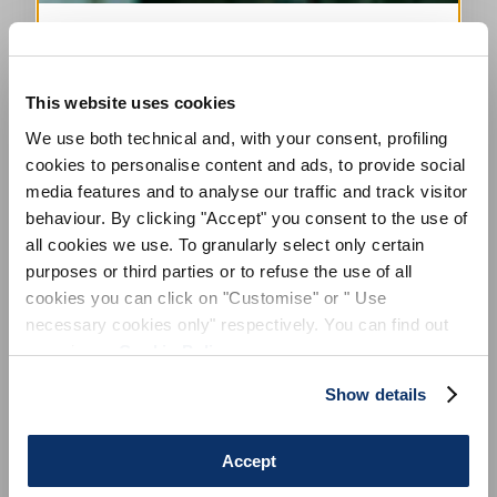
S'INSCRIRE À NOTRE BULLETIN
D'INFORMATION
CELT
This website uses cookies
HIGH
INSCRIVEZ-VOUS À LA NEWSLETTER
Robe midi en coton ivoire imprimé
We use both technical and, with your consent, profiling
600,00 CHF
360,00 CHF
-40
%
Inscrivez-vous à notre newsletter pour
cookies to personalise content and ads, to provide social
découvrir en avant-première nos dernières
(Droits de douane compris)
media features and to analyse our traffic and track visitor
collections.
behaviour. By clicking "Accept" you consent to the use of
Restez informé(e) des nouveautés,
all cookies we use. To granularly select only certain
collaborations et événements, et recevez des
invitations exclusives à nos ventes privées.
purposes or third parties or to refuse the use of all
NOTES DE STYLE
cookies you can click on "Customise" or " Use
necessary cookies only" respectively. You can find out
Parmi les modèles signature de la marque, la robe Celt se
more in our
Cookie Policy
.
distingue par ses plis irréguliers frontaux, cousus seulement
dans la partie haute pour créer du volume. L'impression
Show details
manuelle rappelle l'effet "mur écaillé" pour un résultat
moderne et inédit.
En vous inscrivant, vous acceptez notre
la politique de
Accept
Encolure ronde. Fermeture avec zip au dos. Manches courtes.
confidentialité
, et autorise le traitement de mes données
personnelles
conditions générales de vente
Plis frontaux. Poches coupées latérales. Ourlet irrégulier.