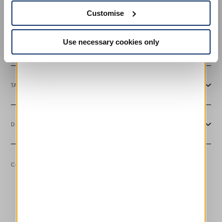
Ceinture en tissu.
Customise
• Popeline de coton, poids léger, main douce.
INSCRIVEZ-VOUS
• Non doublée.
• TRAITEMENT : la pièce est lavée avec des enzymes
Use necessary cookies only
spécifiques et successivement imprimée manuellement. Le
traitement donne à chaque pièce un aspect unique.
TAILLE ET COUPE
DÉTAILS PRODUIT
Contactez-nous
|
Expédition
|
Partager
COMPLETE THE LOOK