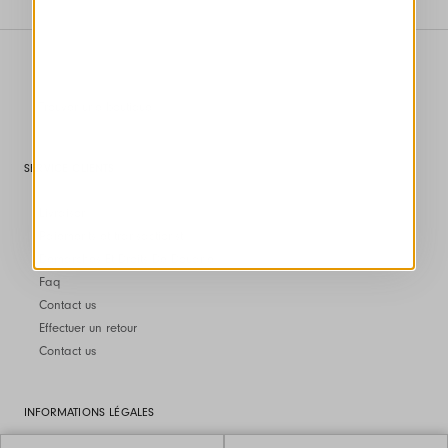
Trouver une boutique
SERVICE CLIENTS
Livraison
Paiements et transactionst
Démarches Et Droits De Douane
Faq
Contact us
Effectuer un retour
Contact us
INFORMATIONS LÉGALES