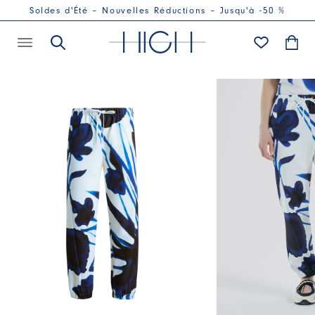
Soldes d'Été – Nouvelles Réductions – Jusqu'à -50 %