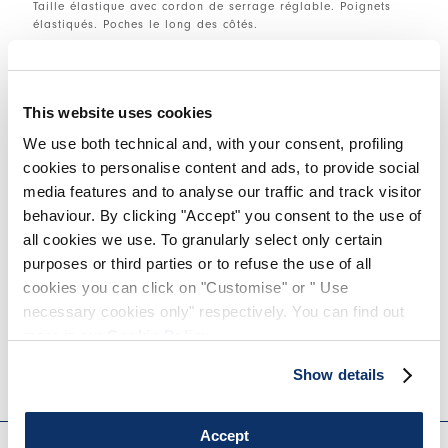
Taille élastique avec cordon de serrage réglable. Poignets
élastiqués. Poches le long des côtés.
• Jersey de coton biologique non gratté, poids moyen,
toucher doux.
• Ce vêtement fait partie de la capsule SPORT SMART créée
This website uses cookies
en collaboration avec OGAT, utilisant des matériaux 100 %
biodégradables et une technologie d’impression écologique.
We use both technical and, with your consent, profiling
• Toutes les finitions sont réalisées en Italie.
cookies to personalise content and ads, to provide social
media features and to analyse our traffic and track visitor
TAILLE ET COUPE
behaviour. By clicking "Accept" you consent to the use of
all cookies we use. To granularly select only certain
purposes or third parties or to refuse the use of all
cookies you can click on "Customise" or " Use
DÉTAILS PRODUIT
necessary cookies only" respectively. You can find out
more in our
Cookie Policy
.
Contactez-nous
|
Expédition
|
Partager
Show details
EVERYDAY COUTURE
Accept