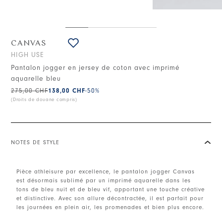
CANVAS
HIGH USE
Pantalon jogger en jersey de coton avec imprimé
aquarelle bleu
275,00 CHF
138,00 CHF
-50
%
(Droits de douane compris)
NOTES DE STYLE
Pièce athleisure par excellence, le pantalon jogger Canvas
est désormais sublimé par un imprimé aquarelle dans les
tons de bleu nuit et de bleu vif, apportant une touche créative
et distinctive. Avec son allure décontractée, il est parfait pour
les journées en plein air, les promenades et bien plus encore.