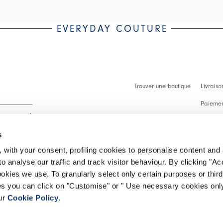
EVERYDAY COUTURE
Trouver une boutique
Livraiso
Paiement
Démarch
s
Faq
 with your consent, profiling cookies to personalise content and 
Contact
o analyse our traffic and track visitor behaviour. By clicking "A
 intégralité.
ookies we use. To granularly select only certain purposes or third 
Effectue
ies you can click on "Customise" or " Use necessary cookies only
our
Cookie Policy
.