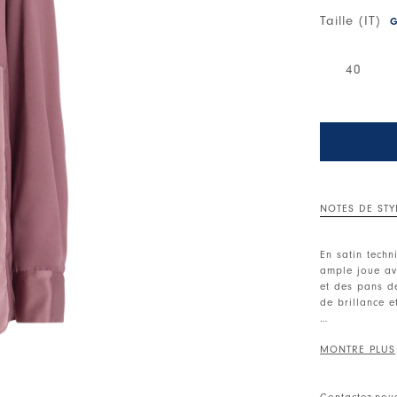
Taille (IT)
G
40
NOTES DE STY
En satin techn
ample joue av
et des pans de
de brillance e
Col mao. Ferm
tombantes. Ma
Empiècements 
Contactez-nou