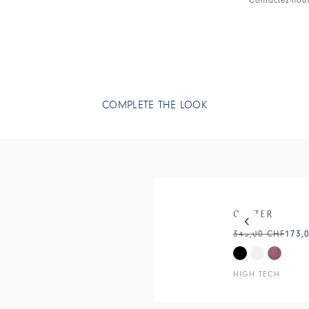
• Satin techni
COMPLETE THE LOOK
This is a carous
CANTER
345,00 CHF
173,
HIGH TECH