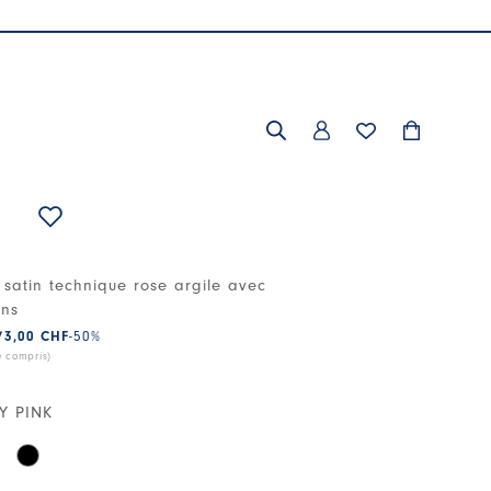
satin technique rose argile avec
ons
73,00 CHF
-50
%
e compris)
Y PINK