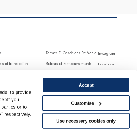
n
Termes Et Conditions De Vente
Instagram
s et transactionst
Retours et Remboursements
Facebook
es Et Droits De Douane
Conditions D'Utilisation
Pinterest
Accept
Confidentialité
Youtube
ads, to provide
 us
Cookies
Twitter
ccept" you
Customise
parties or to
r un retour
Spotify
" respectively.
Use necessary cookies only
Assistance