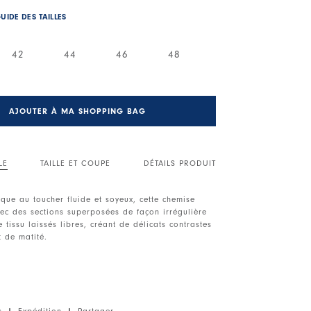
UIDE DES TAILLES
42
44
46
48
AJOUTER À MA SHOPPING BAG
LE
TAILLE ET COUPE
DÉTAILS PRODUIT
ique au toucher fluide et soyeux, cette chemise
ec des sections superposées de façon irrégulière
 tissu laissés libres, créant de délicats contrastes
t de matité.
eture boutonnée devant irrégulière. Épaules
nches longues avec poignets boutonnés.
superposés.
s
|
Expédition
|
Partager