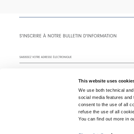
S'INSCRIRE À NOTRE BULLETIN D'INFORMATION
This website uses cookie
We use both technical and,
social media features and t
Vous êtes invité à lire notre politique de confidentialité dans son
consent to the use of all c
refuse the use of all cook
You can find out more in 
©2026 Interfashion S.p.A. P.IVA 02402220269