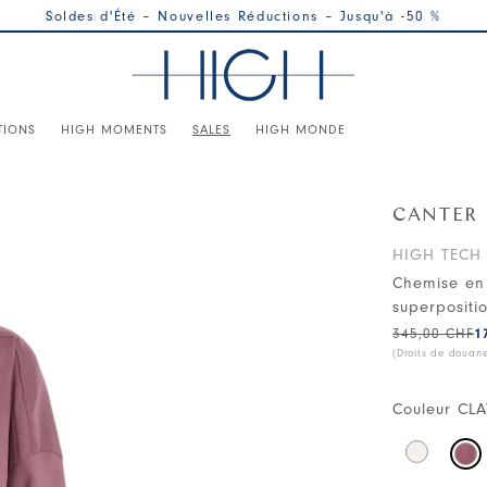
Soldes d'Été – Nouvelles Réductions – Jusqu'à -50 %
TIONS
HIGH MOMENTS
SALES
HIGH MONDE
CANTER
HIGH TECH
Chemise en 
superpositi
345,00 CHF
1
(Droits de douan
Couleur
CLA