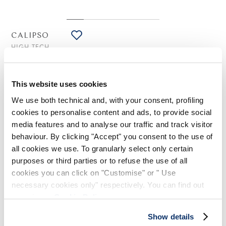
CALIPSO
HIGH TECH
Robe midi en Sensitive® blanc avec plis
345,00 CHF
207,00 CHF
-40
%
(Droits de douane compris)
This website uses cookies
We use both technical and, with your consent, profiling
cookies to personalise content and ads, to provide social
media features and to analyse our traffic and track visitor
NOTES DE STYLE
behaviour. By clicking "Accept" you consent to the use of
all cookies we use. To granularly select only certain
Calipso est la robe estivale par excellence, fraîche et
purposes or third parties or to refuse the use of all
aérienne, mais avec une touche supplémentaire grâce aux
cookies you can click on "Customise" or " Use
pinces frontales le long du buste qui créent des drapés
architecturaux latéraux.
necessary cookies only" respectively. You can find out
more in our
Cookie Policy
.
Encolure ronde. Manches courtes. Poches à fente latérales.
Pinces et drapés. Ourlet irrégulier. Sans fermeture. Plus long
Show details
derrière.