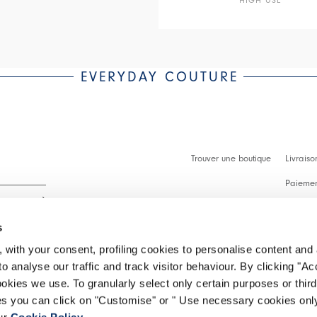
EVERYDAY COUTURE
Trouver une boutique
Livraiso
Paiement
Démarch
s
Faq
 with your consent, profiling cookies to personalise content and 
Contact
o analyse our traffic and track visitor behaviour. By clicking "A
 intégralité.
ookies we use. To granularly select only certain purposes or third 
Effectue
ies you can click on "Customise" or " Use necessary cookies only