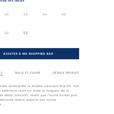
UIDE DES TAILLES
40
42
44
46
50
52
AJOUTER À MA SHOPPING BAG
LE
TAILLE ET COUPE
DÉTAILS PRODUIT
Bribe réinterprète le modèle classique Kick-Off. Une
 extérieure court sur toute la longueur de la
e détail distinctif, tandis que l'ourlet frontal plus
 décroché latéral apporte une touche
e.
sants avec bouton frontal. Fermeture frontale avec