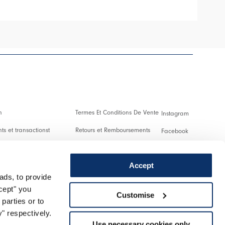
n
Termes Et Conditions De Vente
Instagram
s et transactionst
Retours et Remboursements
Facebook
es Et Droits De Douane
Conditions D'Utilisation
Pinterest
Accept
Confidentialité
Youtube
ads, to provide
 us
Cookies
Twitter
ccept" you
Customise
parties or to
r un retour
Spotify
" respectively.
Use necessary cookies only