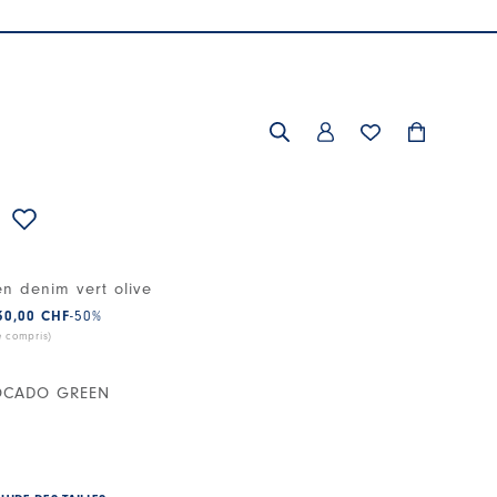
en denim vert olive
30,00 CHF
-50
%
e compris)
OCADO GREEN