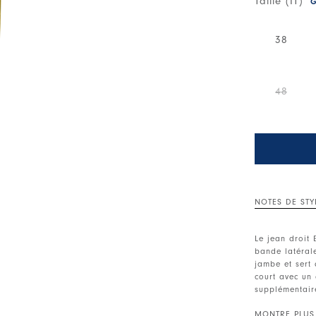
Taille (IT)
G
38
48
NOTES DE STY
Le jean droit 
bande latérale
jambe et sert d
court avec un
supplémentair
Ceinture à pas