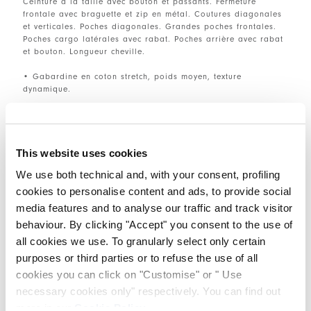
Ceinture à la taille avec bouton et passants. Fermeture
frontale avec braguette et zip en métal. Coutures diagonales
et verticales. Poches diagonales. Grandes poches frontales.
Poches cargo latérales avec rabat. Poches arrière avec rabat
et bouton. Longueur cheville.
• Gabardine en coton stretch, poids moyen, texture
dynamique.
TAILLE ET COUPE
This website uses cookies
We use both technical and, with your consent, profiling
DÉTAILS PRODUIT
cookies to personalise content and ads, to provide social
media features and to analyse our traffic and track visitor
behaviour. By clicking "Accept" you consent to the use of
all cookies we use. To granularly select only certain
Contactez-nous
|
Expédition
|
Partager
purposes or third parties or to refuse the use of all
cookies you can click on "Customise" or " Use
COMPLETE THE LOOK
necessary cookies only" respectively. You can find out
more in our
Cookie Policy
.