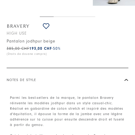
BRAVERY
HIGH USE
Pantalon jodhpur beige
385,00 CHF
193,00 CHF
-50
%
(Droits de douane compris)
NOTES DE STYLE
Parmi les best-sellers de la marque, le pantalon Bravery
réinvente les modèles jodhpur dans un style casual-chic.
Réalisé en gabardine de coton stretch et inspiré des modèles
d'équitation, il épouse la forme de la jambe avec une légère
adhérence sur la cuisse pour ensuite descendre droit et fuselé
à partir du genou.