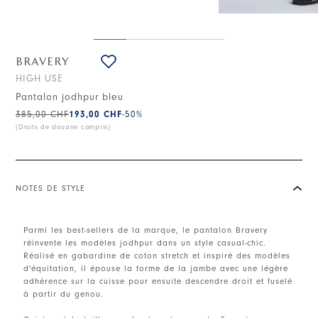
BRAVERY
HIGH USE
Pantalon jodhpur bleu
385,00 CHF
193,00 CHF
-50
%
(Droits de douane compris)
NOTES DE STYLE
Parmi les best-sellers de la marque, le pantalon Bravery
réinvente les modèles jodhpur dans un style casual-chic.
Réalisé en gabardine de coton stretch et inspiré des modèles
d'équitation, il épouse la forme de la jambe avec une légère
adhérence sur la cuisse pour ensuite descendre droit et fuselé
à partir du genou.