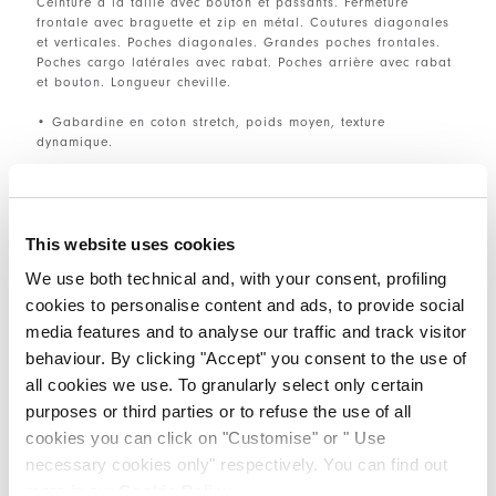
Ceinture à la taille avec bouton et passants. Fermeture
frontale avec braguette et zip en métal. Coutures diagonales
et verticales. Poches diagonales. Grandes poches frontales.
Poches cargo latérales avec rabat. Poches arrière avec rabat
et bouton. Longueur cheville.
• Gabardine en coton stretch, poids moyen, texture
dynamique.
TAILLE ET COUPE
This website uses cookies
We use both technical and, with your consent, profiling
DÉTAILS PRODUIT
cookies to personalise content and ads, to provide social
media features and to analyse our traffic and track visitor
behaviour. By clicking "Accept" you consent to the use of
all cookies we use. To granularly select only certain
Contactez-nous
|
Expédition
|
Partager
purposes or third parties or to refuse the use of all
cookies you can click on "Customise" or " Use
COMPLETE THE LOOK
necessary cookies only" respectively. You can find out
more in our
Cookie Policy
.