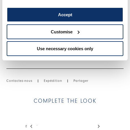
poignets à côtes. Jours en plusieurs points. Mailles filées le
long de l'ourlet. Plus long derrière.
Accept
• Mélange coton, poids léger, main souple.
Customise
TAILLE ET COUPE
Use necessary cookies only
DÉTAILS PRODUIT
Contactez-nous
|
Expédition
|
Partager
COMPLETE THE LOOK
This is a carousel with auto-rotating slides. Activate
BLOAT
CADGE