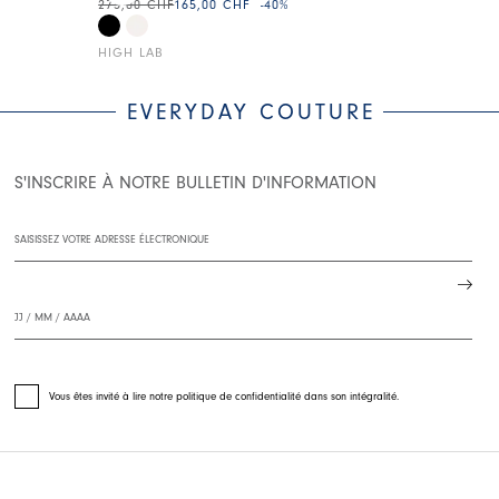
275,00 CHF
165,00 CHF
-40
%
250,00 CHF
15
HIGH LAB
HIGH LAB
EVERYDAY COUTURE
S'INSCRIRE À NOTRE BULLETIN D'INFORMATION
Vous êtes invité à lire notre politique de confidentialité dans son intégralité.