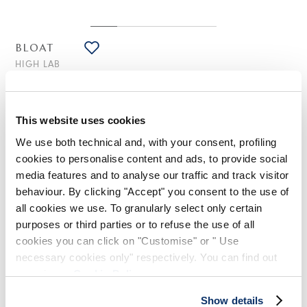
BLOAT
HIGH LAB
Tricot en mélange coton noir avec jours
275,00 CHF
165,00 CHF
-40
%
(Droits de douane compris)
This website uses cookies
We use both technical and, with your consent, profiling
cookies to personalise content and ads, to provide social
NOTES DE STYLE
media features and to analyse our traffic and track visitor
behaviour. By clicking "Accept" you consent to the use of
all cookies we use. To granularly select only certain
Le classique col rond blanc en coton trouve de nouvelles
expressions dans le tricot Bloat. Sa particularité réside dans
purposes or third parties or to refuse the use of all
la confection avec des jours de différentes dimensions et
cookies you can click on "Customise" or " Use
formes, positionnés en diverses parties du vêtement pour
necessary cookies only" respectively. You can find out
créer des motifs originaux et des effets voir-sans-voir
séduisants.
more in our
Cookie Policy
.
Col rond à côtes. Épaules tombantes. Manche longue avec
Show details