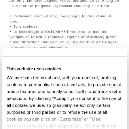
Col en V. Manches longues. Fentes latérales. Côtes le long de
l'ourlet et des poignets. Légèrement plus long à l'arrière.
• Cachemire, coton et soie, poids léger, toucher chaud et
doux.
• Sans coutures.
• La technologie WHOLEGARMENT valorise les qualités
typiques de la maille (douceur, légèreté et résistance) grâce
à une fabrication sans coutures, où les motifs et les tissages
ne présentent aucune interruption.
TAILLE ET COUPE
This website uses cookies
We use both technical and, with your consent, profiling
cookies to personalise content and ads, to provide social
DÉTAILS PRODUIT
media features and to analyse our traffic and track visitor
behaviour. By clicking "Accept" you consent to the use of
all cookies we use. To granularly select only certain
Contactez-nous
|
Expédition
|
Partager
purposes or third parties or to refuse the use of all
cookies you can click on "Customise" or " Use
necessary cookies only" respectively. You can find out