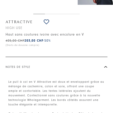
ATTRACTIVE
HIGH USE
Haut sans coutures ivoire avec encolure en V
405,00 CHF
203,00 CHF
-50
%
(Droits de douane compris)
NOTES DE STYLE
Le pull à col en V Attractive est doux et enveloppant grâce au
mélange de cachemire, coton et soie, offrant une coupe
ample et confortable. Les fentes latérales ajoutent du
mouvement. Confectionné sans coutures grâce à la nouvelle
technologie Wholegarment. Les bords côtelés assurent une
touche élégante et intemporelle.