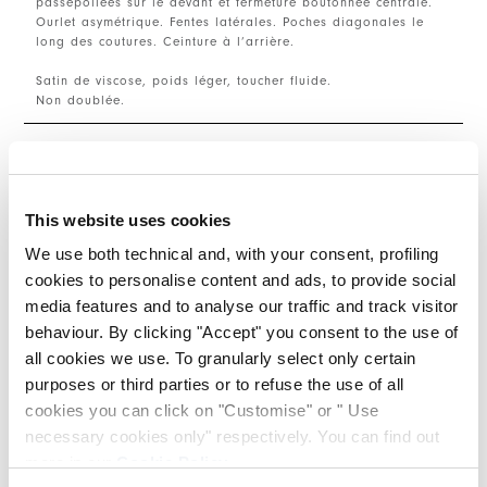
passepoilées sur le devant et fermeture boutonnée centrale.
Ourlet asymétrique. Fentes latérales. Poches diagonales le
long des coutures. Ceinture à l’arrière.
Satin de viscose, poids léger, toucher fluide.
Non doublée.
TAILLE ET COUPE
This website uses cookies
DÉTAILS PRODUIT
We use both technical and, with your consent, profiling
cookies to personalise content and ads, to provide social
media features and to analyse our traffic and track visitor
behaviour. By clicking "Accept" you consent to the use of
Contactez-nous
|
Expédition
|
Partager
all cookies we use. To granularly select only certain
purposes or third parties or to refuse the use of all
cookies you can click on "Customise" or " Use
COMPLETE THE LOOK
necessary cookies only" respectively. You can find out
more in our
Cookie Policy
.