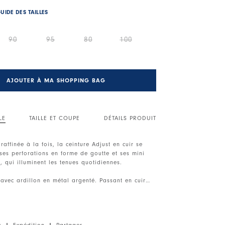
UIDE DES TAILLES
90
95
80
100
AJOUTER À MA SHOPPING BAG
LE
TAILLE ET COUPE
DÉTAILS PRODUIT
raffinée à la fois, la ceinture Adjust en cuir se
ses perforations en forme de goutte et ses mini
, qui illuminent les tenues quotidiennes.
avec ardillon en métal argenté. Passant en cuir
 en relief. Extrémité pointue. Perforations en
te. Mini clous appliqués.
s
|
Expédition
|
Partager