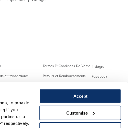
 Italie.
n
Termes Et Conditions De Vente
Instagram
s et transactionst
Retours et Remboursements
Facebook
es Et Droits De Douane
Conditions D'Utilisation
Pinterest
Accept
Confidentialité
Youtube
ads, to provide
 us
Cookies
Twitter
ccept" you
Customise
parties or to
r un retour
Spotify
" respectively.