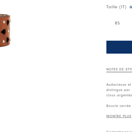
Taille (IT)
G
85
NOTES DE STY
Audacieuse et 
distingue par 
clous argentés
Boucle carrée 
avec logo HIGH
forme de gout
• 100 % cuir.
Contactez-nou