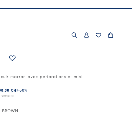
 cuir marron avec perforations et mini
00,00 CHF
-50
%
e compris)
N BROWN