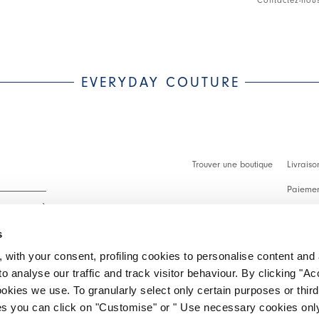
• Fabriquée en
EVERYDAY COUTURE
Trouver une boutique
Livraiso
Paiement
Démarch
s
Faq
 with your consent, profiling cookies to personalise content and 
Contact
o analyse our traffic and track visitor behaviour. By clicking "A
 intégralité.
ookies we use. To granularly select only certain purposes or third 
Effectue
ies you can click on "Customise" or " Use necessary cookies only