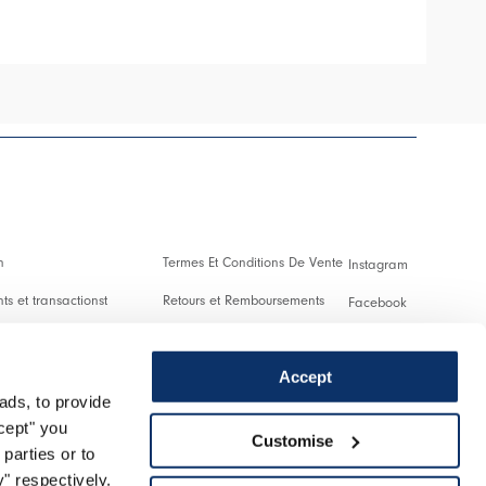
n
Termes Et Conditions De Vente
Instagram
s et transactionst
Retours et Remboursements
Facebook
es Et Droits De Douane
Conditions D'Utilisation
Pinterest
Accept
Confidentialité
Youtube
ads, to provide
 us
Cookies
Twitter
ccept" you
Customise
parties or to
r un retour
Spotify
" respectively.