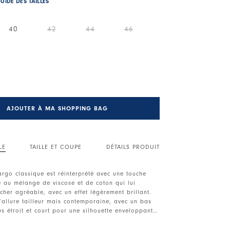
UIDE DES TAILLES
40
42
44
46
AJOUTER À MA SHOPPING BAG
LE
TAILLE ET COUPE
DÉTAILS PRODUIT
rgo classique est réinterprété avec une touche
e au mélange de viscose et de coton qui lui
cher agréable, avec un effet légèrement brillant.
’allure tailleur mais contemporaine, avec un bas
s étroit et court pour une silhouette enveloppante.
taille avec passants et bouton à l'avant. Fermeture