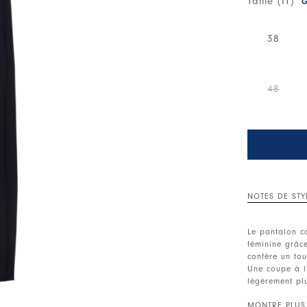
Taille (IT)
G
38
48
NOTES DE STY
Le pantalon ca
féminine grâc
confère un tou
Une coupe à l
légèrement plu
Ceinture à la 