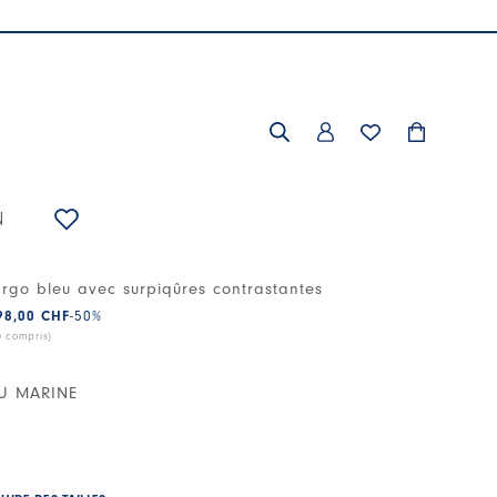
N
rgo bleu avec surpiqûres contrastantes
98,00 CHF
-50
%
e compris)
U MARINE