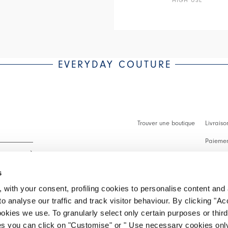
EVERYDAY COUTURE
Trouver une boutique
Livraiso
Paiement
Démarch
s
Faq
 with your consent, profiling cookies to personalise content and 
Contact
o analyse our traffic and track visitor behaviour. By clicking "A
 intégralité.
ookies we use. To granularly select only certain purposes or third 
Effectue
ies you can click on "Customise" or " Use necessary cookies only