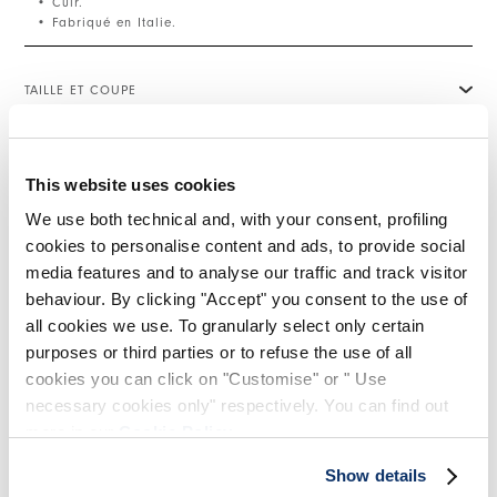
• Cuir.
• Fabriqué en Italie.
TAILLE ET COUPE
DÉTAILS PRODUIT
This website uses cookies
We use both technical and, with your consent, profiling
cookies to personalise content and ads, to provide social
Contactez-nous
|
Expédition
|
Partager
media features and to analyse our traffic and track visitor
behaviour. By clicking "Accept" you consent to the use of
all cookies we use. To granularly select only certain
COMPLETE THE LOOK
purposes or third parties or to refuse the use of all
cookies you can click on "Customise" or " Use
necessary cookies only" respectively. You can find out
This is a carousel with auto-rotating slides. Activate
more in our
Cookie Policy
.
BRILLIANCE
CONFIDENTI
595,00 CHF
298,00 CHF
-50
%
435,00 CHF
21
Show details