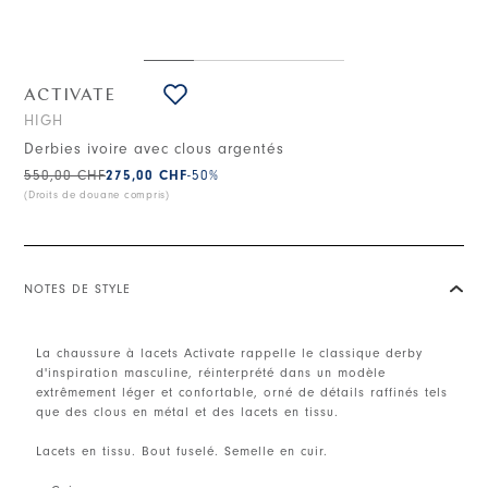
ACTIVATE
HIGH
Derbies ivoire avec clous argentés
550,00 CHF
275,00 CHF
-50
%
(Droits de douane compris)
NOTES DE STYLE
La chaussure à lacets Activate rappelle le classique derby
d'inspiration masculine, réinterprété dans un modèle
extrêmement léger et confortable, orné de détails raffinés tels
que des clous en métal et des lacets en tissu.
Lacets en tissu. Bout fuselé. Semelle en cuir.