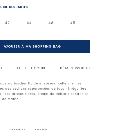
UIDE DES TAILLES
42
44
46
48
AJOUTER À MA SHOPPING BAG
LE
TAILLE ET COUPE
DÉTAILS PRODUIT
ique au toucher fluide et soyeux, cette chemise
ec des sections superposées de façon irrégulière
 tissu laissés libres, créant de délicats contrastes
t de matité.
eture boutonnée devant irrégulière. Épaules
nches longues avec poignets boutonnés.
superposés.
s
|
Expédition
|
Partager