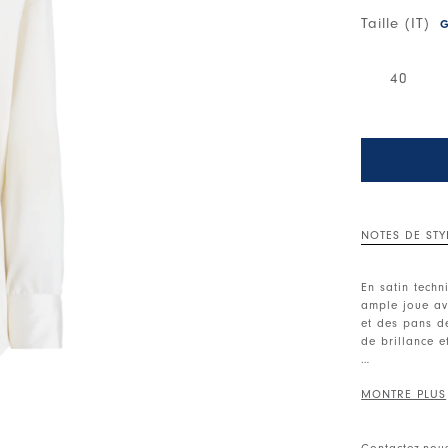
Taille (IT)
G
40
NOTES DE STY
En satin techn
ample joue av
et des pans de
de brillance e
Col mao. Ferm
tombantes. Ma
Empiècements 
Contactez-nou