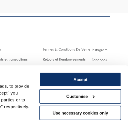
n
Termes Et Conditions De Vente
Instagram
s et transactionst
Retours et Remboursements
Facebook
es Et Droits De Douane
Conditions D'Utilisation
Pinterest
Accept
Confidentialité
Youtube
ads, to provide
 us
Cookies
Twitter
ccept" you
Customise
parties or to
r un retour
Spotify
" respectively.
Use necessary cookies only
Assistance