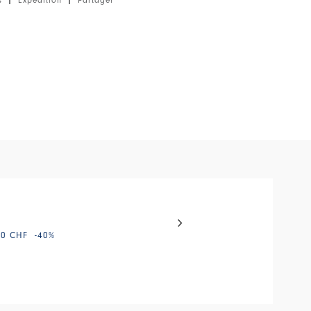
que, poids léger, toucher fluide.
el with auto-rotating slides. Activate any of the buttons to disable
DEBONHAIR
00 CHF
-40
%
275,00 CHF
138,00 CHF
-
HIGH TECH