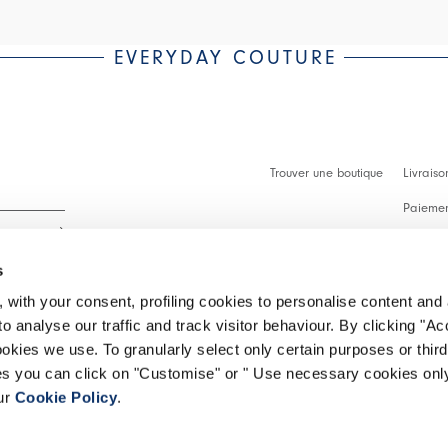
EVERYDAY COUTURE
Trouver une boutique
Livraiso
Paiement
Démarch
s
Faq
 with your consent, profiling cookies to personalise content and 
Contact
o analyse our traffic and track visitor behaviour. By clicking "A
 intégralité.
ookies we use. To granularly select only certain purposes or third 
Effectue
ies you can click on "Customise" or " Use necessary cookies only
our
Cookie Policy
.