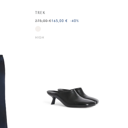
TREK
275,00 €
165,00 €
-40
%
HIGH