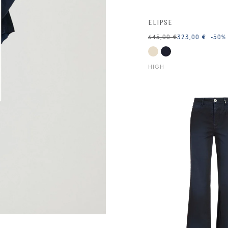
ELIPSE
645,00 €
323,00 €
-50
%
HIGH