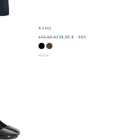
KANJI
475,00 €
238,00 €
-50
%
HIGH