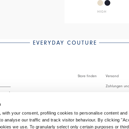
HIGH
EVERYDAY COUTURE
Store finden
Versand
Zahlungen und
Zollabfertigu
s
Faq
 with your consent, profiling cookies to personalise content and 
Kundenbetreu
o analyse our traffic and track visitor behaviour. By clicking "A
 lesen.
ookies we use. To granularly select only certain purposes or third 
Rückgabe vera