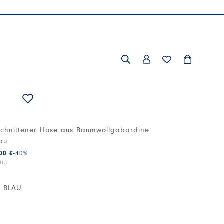
R
chnittener Hose aus Baumwollgabardine
au
00 €
-40
%
t.)
 BLAU