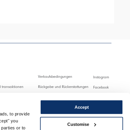
HIGH
Verkaufsbedingungen
Instagram
 transaktionen
Rückgabe und Rückerstattungen
Facebook
ng und Zollabgaben
Nutzungsbedingungen
Pinterest
Accept
Datenschutzerklärung
Youtube
ads, to provide
ung
Cookies
Twitter
ccept" you
Customise
parties or to
nlassen
Spotify