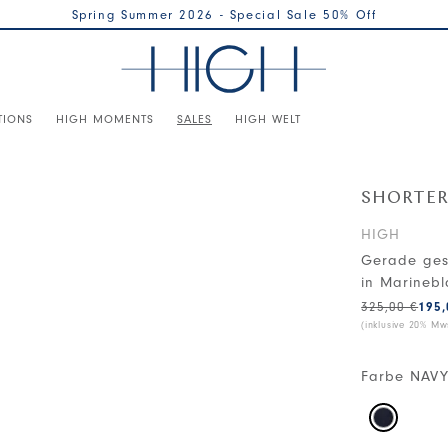
Spring Summer 2026 - Special Sale 50% Off
TIONS
HIGH MOMENTS
SALES
HIGH WELT
SHORTE
HIGH
Gerade ges
in Marinebl
325,00 €
195,
(inklusive 20% Mws
Farbe
NAVY