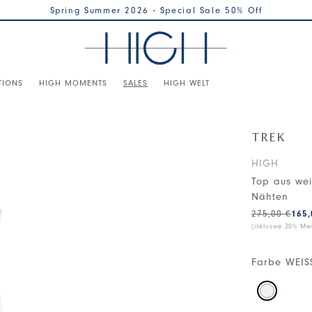
Spring Summer 2026 - Special Sale 50% Off
TIONS
HIGH MOMENTS
SALES
HIGH WELT
TREK
HIGH
Top aus wei
Nähten
275,00 €
165,
(inklusive 20% Mws
Farbe
WEIS