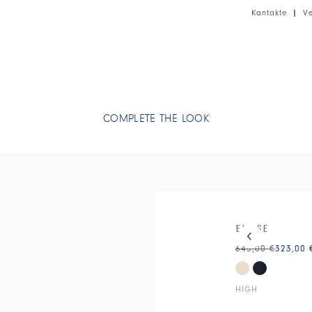
Rückseite.
Kantakte
|
V
• Baumwoll-Int
COMPLETE THE LOOK
This is a carous
ELIPSE
645,00 €
323,00 
HIGH