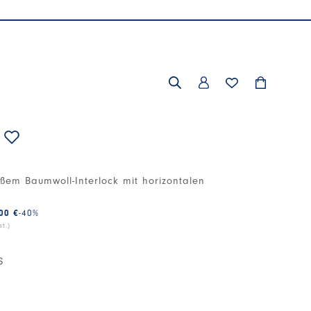
ßem Baumwoll-Interlock mit horizontalen
00 €
-40
%
t.)
S