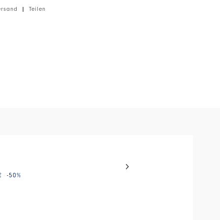
ersand
|
Teilen
erlock, leichtes Gewicht, kompakte Haptik.
el with auto-rotating slides. Activate any of the buttons to disable
TREK
€
-50
%
275,00 €
165,00 €
-40
%
HIGH