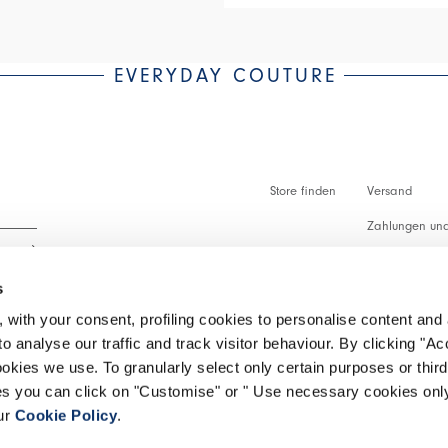
EVERYDAY COUTURE
Store finden
Versand
Zahlungen und
Zollabfertigu
s
Faq
 with your consent, profiling cookies to personalise content and 
Kundenbetreu
o analyse our traffic and track visitor behaviour. By clicking "A
 lesen.
ookies we use. To granularly select only certain purposes or third 
Rückgabe vera
ies you can click on "Customise" or " Use necessary cookies only
our
Cookie Policy
.