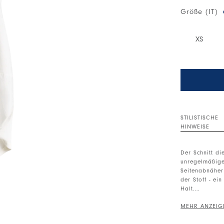
Größe (IT)
XS
STILISTISCHE
HINWEISE
Der Schnitt di
unregelmäßigen
Seitenabnäher 
der Stoff - ei
Halt.
Rundhals. Ärm
Schnitte. Unr