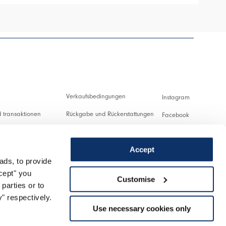
Verkaufsbedingungen
Instagram
 transaktionen
Rückgabe und Rückerstattungen
Facebook
ng und Zollabgaben
Nutzungsbedingungen
Pinterest
Accept
Datenschutzerklärung
Youtube
ads, to provide
ung
Cookies
Twitter
ccept" you
Customise
parties or to
nlassen
Spotify
" respectively.
Use necessary cookies only