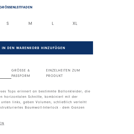
GRÖSSENLEITFADEN
S
M
L
XL
IN DEN WARENKORB HINZUFÜGEN
GRÖSSE &
EINZELHEITEN ZUM
PASSFORM
PRODUKT
eses Tops erinnert an bestimmte Ballonkleider; die
 horizontalen Schnitte, kombiniert mit der
unten links, geben Volumen; schließlich verleiht
n strukturiertes Baumwoll-Interlock - dem Ganzen
ellos. Seitenabnäher. Durchgehende horizontale
egelmäßiger Saum. Swarovski®-Kristall auf der