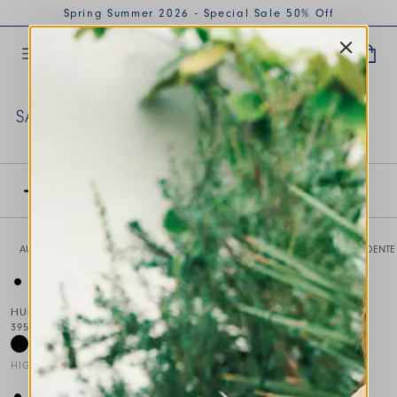
Spring Summer 2026 - Special Sale 50% Off
SACS
This is a carousel with auto-rotating slides. Activate any of th
FILTRER PAR
AUTOMNE HIVER 2026
PRINTEMPS ÉTÉ 2026
COLLECTION PRÉCÉDENTE
This is a carousel with auto-rotating slides. Activate any of the
This is a carousel with auto-rot
HUM
HI-ENSEMBLE
395,00 €
395,00 €
HIGH
HIGH
This is a carousel with auto-rotating slides. Activate any of the
This is a carousel with auto-rot