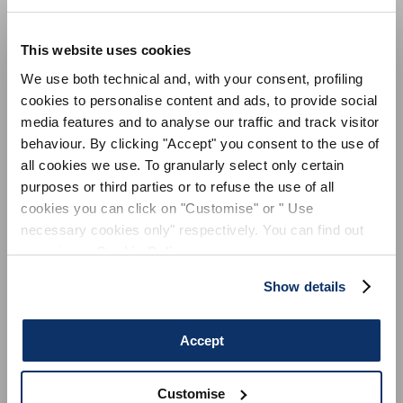
Indisponible
Indisponible
975,00 €
683,00 €
-30
%
495,00 €
248,00 €
-50
%
This website uses cookies
HIGH
HIGH
We use both technical and, with your consent, profiling
S'INSCRIRE À NOTRE BULLETIN
This is a carousel with auto-rotating slides. Activate any of the
This is a carousel with auto-rot
cookies to personalise content and ads, to provide social
D'INFORMATION
media features and to analyse our traffic and track visitor
TROOP
ACCEPT
behaviour. By clicking "Accept" you consent to the use of
Indisponible
Indisponible
INSCRIVEZ-VOUS À LA NEWSLETTER
345,00 €
207,00 €
-40
%
495,00 €
248,00 €
-50
%
all cookies we use. To granularly select only certain
Inscrivez-vous à notre newsletter pour
purposes or third parties or to refuse the use of all
découvrir en avant-première nos dernières
HIGH
HIGH
cookies you can click on "Customise" or " Use
collections.
necessary cookies only" respectively. You can find out
Restez informé(e) des nouveautés,
collaborations et événements, et recevez des
more in our
Cookie Policy
.
invitations exclusives à nos ventes privées.
Show details
Accept
Customise