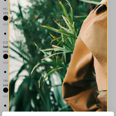
HI-ENSEMBLE
HUM
395,00 €
395,00 €
HIGH
HIGH
This is a carousel with auto-rotating slides. Activate any of the
This is a carousel with auto-rot
CUTE
CUTE
Indisponible
395,00 €
237,00 €
-40
%
395,00 €
237,00 €
-40
%
HIGH
HIGH
This is a carousel with auto-rotating slides. Activate any of the
This is a carousel with auto-rot
TROOP
CONTRIBUTE
345,00 €
207,00 €
-40
%
495,00 €
248,00 €
-50
%
HIGH
HIGH
This is a carousel with auto-rotating slides. Activate any of the
This is a carousel with auto-rot
BELUGA
CONTRIBUTE