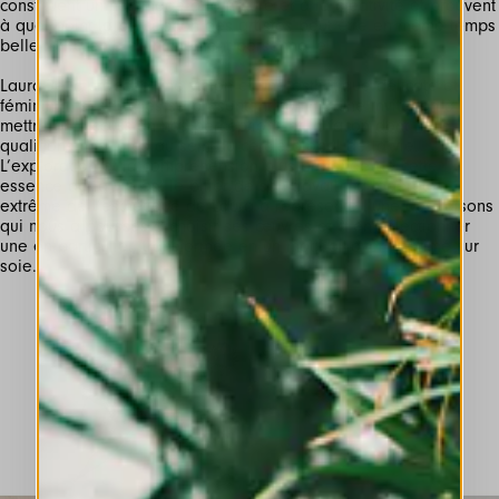
constituent un hommage à la nature et à la créativité et prouvent
à quel point la perception des artistes peut être en même temps
belle, différente et intimement personnelle.
Laura Jelic propose une vision et une esthétique délicate et
féminine ; ses clichés se présentent comme une invitation à
mettre en discussion nos perceptions et la façon dont nous
qualifions nos rôles au sein du cercle global de la vie.
L’exploration et la compréhension plus profonde de cette
essence de la vie est le pilier de son travail. La légèreté
extrême de l’esthétique de Laura a représenté l’une des raisons
qui nous a poussés à choisir ses œuvres et à en sélectionner
une en particulier, transformée en un motif all-over imprimé sur
soie.