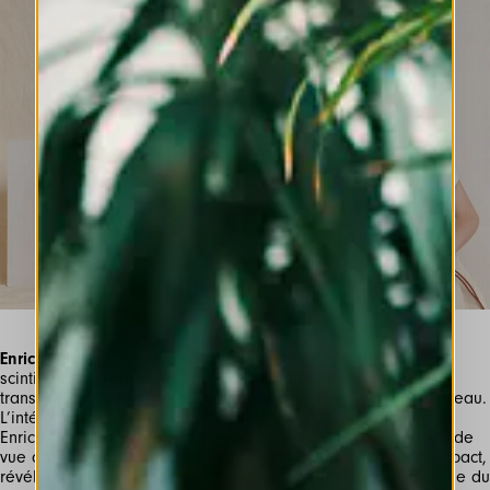
Enrico De Luigi
, quant à lui, propose une approche colorée,
scintillante et (presque) Pop. Il ré-élabore ce qu’il voit,
transformant la réalité en quelque chose d’entièrement nouveau.
L’intérêt et la curiosité pour l’expression humaine ont porté
Enrico à explorer incessamment d’autres mondes d’un point de
vue anthropologique : des expressions naturalistes à fort impact,
révélatrices d’un sens plus profond et une révélation naturelle du