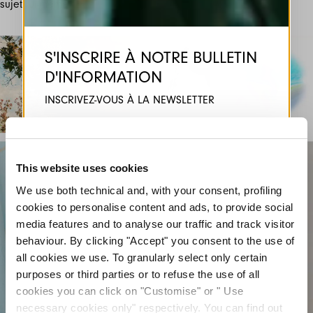
sujet lui-même.
S'INSCRIRE À NOTRE BULLETIN
D'INFORMATION
INSCRIVEZ-VOUS À LA NEWSLETTER
Inscrivez-vous à notre newsletter pour
découvrir en avant-première nos dernières
collections.
Restez informé(e) des nouveautés,
This website uses cookies
collaborations et événements, et recevez des
We use both technical and, with your consent, profiling
invitations exclusives à nos ventes privées.
cookies to personalise content and ads, to provide social
media features and to analyse our traffic and track visitor
behaviour. By clicking "Accept" you consent to the use of
all cookies we use. To granularly select only certain
purposes or third parties or to refuse the use of all
cookies you can click on "Customise" or " Use
necessary cookies only" respectively. You can find out
En vous inscrivant, vous acceptez notre
la politique de