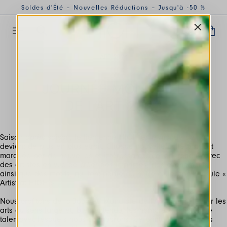
Soldes d'Été – Nouvelles Réductions – Jusqu'à -50 %
APR 2023
JOURNÉE MONDIALE
DE L’ART 2023
Saison après saison, le lien entre HIGH et le monde de l’art
devient de plus en plus étroit. Chaque nouvelle collection est
marquée par de nouvelles et intéressantes collaborations avec
des artistes en vue de créer des imprimés, des événements,
ainsi que des motifs, qui font partie de notre collection capsule «
Artist at HIGH ».
Nous profitons de la Journée Mondiale de l’Art pour célébrer les
arts au sens large et, bien entendu, les nombreux artistes de
talentavec lesquels nous collaborons. Ce printemps-été, nous