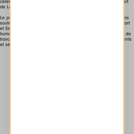
célébrer notre partenariat continu avec le Royal College of Art
de Londres.
Le prix HIGH fêtera sa troisième édition en juin et nous serons
soutenus par Gemma Blackshaw, professeure d’histoire de l’art
et Senior Research Tutor, École des arts et des sciences
humaines, lors de l’exposition collective, qui sera composée de
travaux d’étudiants diplômés pour dénicher de nouveaux talents
et sélectionner des candidats potentiels pour le prix.