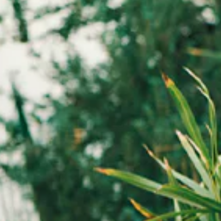
A GRAMMAIRE ESTIVALE - ÉDITOR
le écriture du vêtement, où le tailoring léger, les drapés fluides 
un décor luxuriant baigné de lumière, cet éditorial explore un jeu 
pour accompagner le mouvement avec naturel. Structures souples, pl
 liberté, révélant une grammaire estivale raffinée, placée sous le si