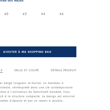
UIDE DES TAILLES
40
42
44
46
AJOUTER À MA SHOPPING BAG
LE
TAILLE ET COUPE
DÉTAILS PRODUIT
er beige longueur mi-mollet, un manteau à
inimale, réinterprété dans une clé contemporaine
râce à l’utilisation du Sensitive® bonded, tissu
tch à la structure compacte. Le design est valorisé
pattes d’épaule et par un revers à double
en renforce le caractère affirmé.