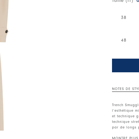
Taille (IT)
G
38
48
NOTES DE STY
Trench Smuggl
l’esthétique m
et technique g
technique stre
par de longs 
épaisseur qui 