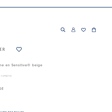
ER
me en Sensitive® beige
e compris)
GE