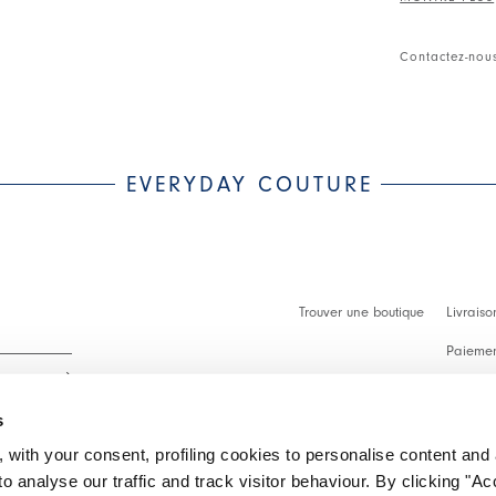
• Double bout
• Ceinture à l
Contactez-nou
• Poches laté
• Pattes sur l
• Sensitive® b
extrêmement co
tenue de forme
EVERYDAY COUTURE
Trouver une boutique
Livraiso
Paiement
Démarch
s
Faq
 with your consent, profiling cookies to personalise content and 
Contact
o analyse our traffic and track visitor behaviour. By clicking "A
 intégralité.