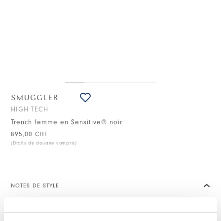
SMUGGLER
HIGH TECH
Trench femme en Sensitive® noir
895,00 CHF
(Droits de douane compris)
NOTES DE STYLE
Le trench Smuggler noir longueur mi-mollet un manteau à