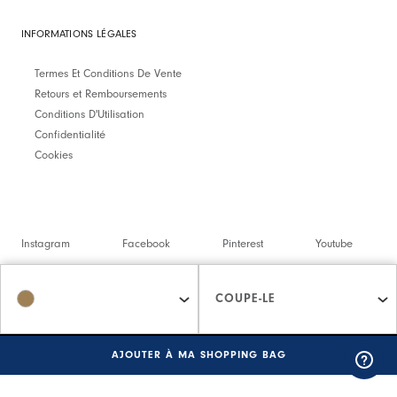
INFORMATIONS LÉGALES
Termes Et Conditions De Vente
Retours et Remboursements
Conditions D'Utilisation
Confidentialité
Cookies
Instagram
Facebook
Pinterest
Youtube
Twitter
Spotify
COUPE-LE
©2026 Interfashion S.p.A. P.IVA 02402220269
AJOUTER À MA SHOPPING BAG
Managed by triboo digitale