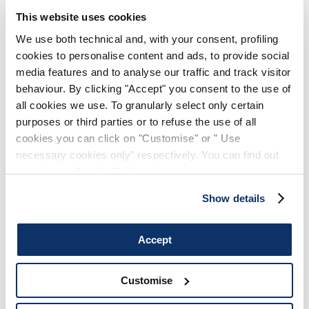
l’esthétique minimale, réinterprété dans une clé
This website uses cookies
contemporaine et technique grâce à l’utilisation du Sensitive®
bonded, tissu technique stretch à la structure compacte. Le
We use both technical and, with your consent, profiling
design est valorisé par de longs pattes d’épaule et par un
revers à double épaisseur qui en renforce le caractère
cookies to personalise content and ads, to provide social
affirmé.
media features and to analyse our traffic and track visitor
behaviour. By clicking "Accept" you consent to the use of
• Double boutonnage, col à revers à double épaisseur.
• Ceinture à la taille.
all cookies we use. To granularly select only certain
• Poches latérales passepoilées.
purposes or third parties or to refuse the use of all
• Pattes sur les épaules et poignets avec boutons.
cookies you can click on "Customise" or " Use
• Sensitive® bonded, poids léger, toucher technique.
necessary cookies only" respectively. You can find out
more in our
Cookie Policy
.
TAILLE ET COUPE
Show details
DÉTAILS PRODUIT
Accept
Customise
Contactez-nous
|
Expédition
|
Partager