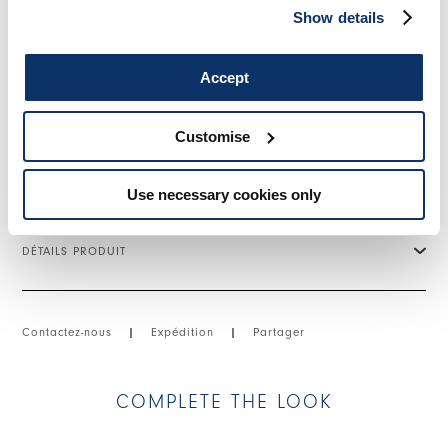
Show details
• Col classique.
• Fermeture avec zip métallique à double curseur.
• Poches latérales.
• Fentes latérales avec zip.
Accept
• Coutures apparentes.
• Nylon stretch doublé, poids moyen, toucher lisse.
Customise
TAILLE ET COUPE
Use necessary cookies only
DÉTAILS PRODUIT
Contactez-nous
|
Expédition
|
Partager
COMPLETE THE LOOK