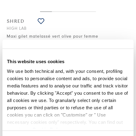
SHRED
HIGH LAB
Maxi gilet matelassé vert olive pour femme
490,00 CHF
(Droits de douane compris)
This website uses cookies
We use both technical and, with your consent, profiling
NOTES DE STYLE
cookies to personalise content and ads, to provide social
media features and to analyse our traffic and track visitor
behaviour. By clicking "Accept" you consent to the use of
Le maxi gilet matelassé Shred en nylon stretch vert olive à la
finition mate se distingue par sa ligne trapèze essentielle et
all cookies we use. To granularly select only certain
sa longueur aux hanches, mise en valeur par un col large et
purposes or third parties or to refuse the use of all
enveloppant. Le rembourrage en ouate thermique amplifie les
cookies you can click on "Customise" or " Use
volumes tout en conservant légèreté et confort. Une pièce
d’extérieur polyvalente à superposer sur de la maille, du
necessary cookies only" respectively. You can find out
tailoring souple ou un denim ample pour des looks urbains à
more in our
Cookie Policy
.
l’attitude contemporaine.