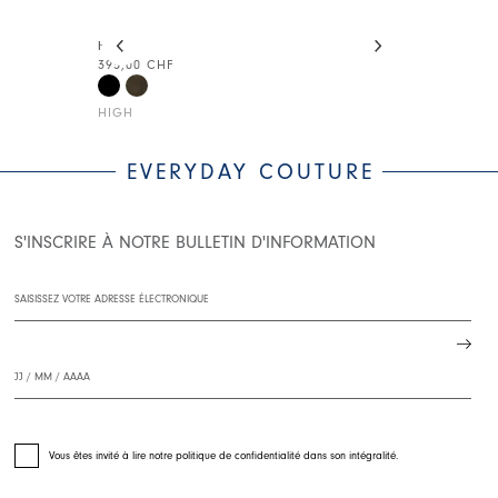
This is a carousel with auto-rotating slides. Activate
HUM
SHRED
395,00 CHF
490,00 CHF
HIGH
HIGH LAB
EVERYDAY COUTURE
S'INSCRIRE À NOTRE BULLETIN D'INFORMATION
Vous êtes invité à lire notre politique de confidentialité dans son intégralité.