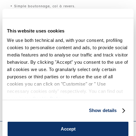
• Simple boutonnage, col à revers.
• Fermeture à un bouton.
• Poche poitrine passepoilée à gauche.
• Poches à rabat.
• Ourlet asymétrique.
This website uses cookies
• Poignets à trois boutons.
• Mélange laine et nylon doublé, poids léger, toucher doux.
We use both technical and, with your consent, profiling
cookies to personalise content and ads, to provide social
media features and to analyse our traffic and track visitor
TAILLE ET COUPE
behaviour. By clicking "Accept" you consent to the use of
all cookies we use. To granularly select only certain
purposes or third parties or to refuse the use of all
DÉTAILS PRODUIT
cookies you can click on "Customise" or " Use
necessary cookies only" respectively. You can find out
more in our
Cookie Policy
.
Contactez-nous
|
Expédition
|
Partager
Show details
EVERYDAY COUTURE
Accept