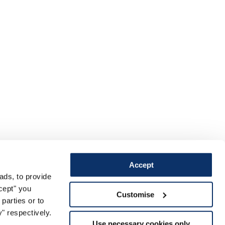
Accept
ads, to provide
ccept" you
Customise
parties or to
" respectively.
Use necessary cookies only