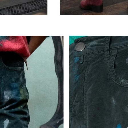
INSCRIVEZ-VOUS À LA NEWSLETTER
Inscrivez-vous à notre newsletter pour découvrir en avant-
première nos dernières collections.
Restez informé(e) des nouveautés, collaborations et événements,
et recevez des invitations exclusives à nos ventes privées.
En vous inscrivant, vous acceptez notre
la politique de confidentialité
, et autorise le
traitement de mes données personnelles
conditions générales de vente
INSCRIVEZ-VOUS