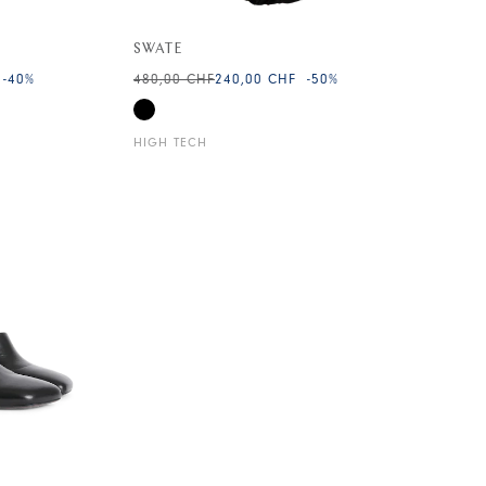
SWATE
-40
%
480,00 CHF
240,00 CHF
-50
%
HIGH TECH