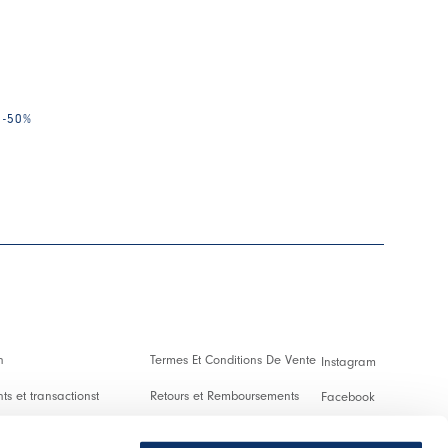
-50
%
n
Termes Et Conditions De Vente
Instagram
s et transactionst
Retours et Remboursements
Facebook
es Et Droits De Douane
Conditions D'Utilisation
Pinterest