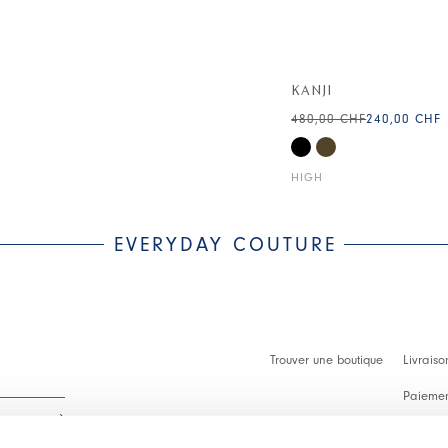
KANJI
480,00 CHF
240,00 CHF
HIGH
EVERYDAY COUTURE
Trouver une boutique
Livraiso
Paiement
Démarch