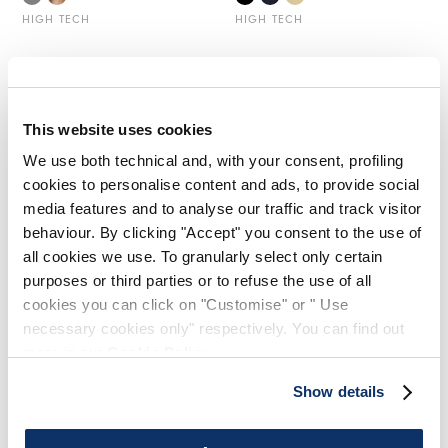
HIGH TECH
HIGH TECH
This website uses cookies
We use both technical and, with your consent, profiling
cookies to personalise content and ads, to provide social
media features and to analyse our traffic and track visitor
behaviour. By clicking "Accept" you consent to the use of
all cookies we use. To granularly select only certain
purposes or third parties or to refuse the use of all
cookies you can click on "Customise" or " Use
necessary cookies only" respectively. You can find out
KANJI
more in our
Cookie Policy
.
480,00 CHF
240,00 CHF
-50
%
Show details
HIGH