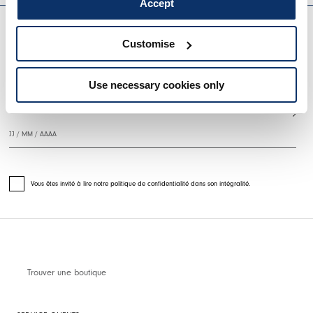
Accept
EVERYDAY COUTURE
Customise
S'INSCRIRE À NOTRE BULLETIN D'INFORMATION
Use necessary cookies only
Vous êtes invité à lire notre politique de confidentialité dans son intégralité.
Trouver une boutique