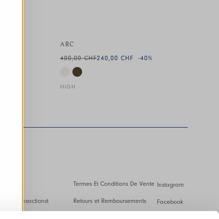
ARC
-40
%
400,00 CHF
240,00 CHF
-40
%
HIGH
n
Termes Et Conditions De Vente
Instagram
s et transactionst
Retours et Remboursements
Facebook
es Et Droits De Douane
Conditions D'Utilisation
Pinterest