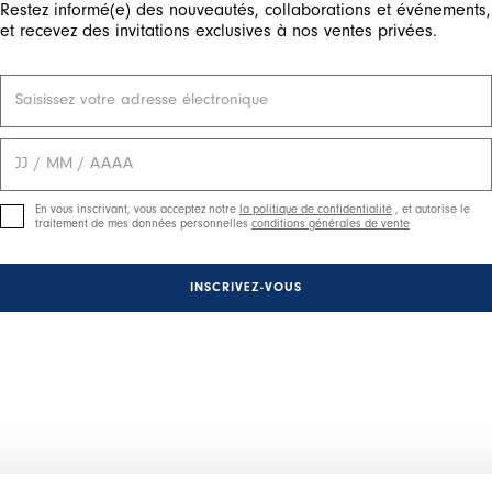
Restez informé(e) des nouveautés, collaborations et événements,
et recevez des invitations exclusives à nos ventes privées.
WATTS
345,00 CHF
207,00 CHF
HIGH TECH
En vous inscrivant, vous acceptez notre
la politique de confidentialité
, et autorise le
traitement de mes données personnelles
conditions générales de vente
EVERYDAY COUTURE
INSCRIVEZ-VOUS
Trouver une boutique
Livraiso
Paiement
Démarch