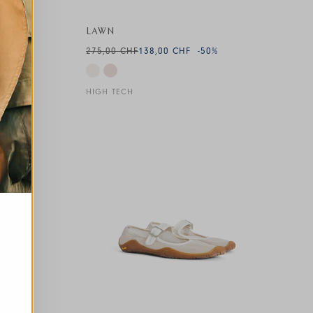
LAWN
-40
%
275,00 CHF
138,00 CHF
-50
%
HIGH TECH