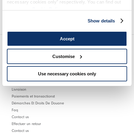
necessary cookies only" respectively. You can find out
more in our
Cookie Policy
.
Vous êtes invité à lire notre politique de confidentialité dans son intégralité.
Show details
Accept
Customise
Trouver une boutique
Use necessary cookies only
SERVICE CLIENTS
Livraison
Paiements et transactionst
Démarches Et Droits De Douane
Faq
Contact us
Effectuer un retour
Contact us