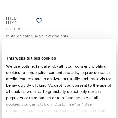
HILL-
HIKE
HIGH USE
Veste en coton sable avec volants
920,00 CHF
644,00 CHF
-30
%
(Droits de douane compris)
This website uses cookies
We use both technical and, with your consent, profiling
NOTES DE STYLE
cookies to personalise content and ads, to provide social
media features and to analyse our traffic and track visitor
behaviour. By clicking "Accept" you consent to the use of
La veste double boutonnage Hill-Hike se distingue par des
ruches à découpe vive le long du profil des revers. L'ourlet
all cookies we use. To granularly select only certain
est asymétrique, dans un style HIGH parfait, avec un insert
purposes or third parties or to refuse the use of all
latéral de tissu qui crée du volume, tandis que la ceinture en
cookies you can click on "Customise" or " Use
tissu règle la taille.
necessary cookies only" respectively. You can find out
Double boutonnage. Fermeture frontale. Coutures visibles.
more in our
Cookie Policy
.