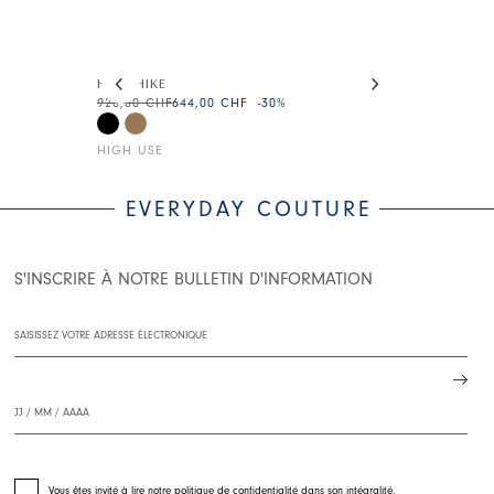
This is a carousel with auto-rotating slides. Activate
HILL-HIKE
NEVER-END
920,00 CHF
644,00 CHF
-30
%
510,00 CHF
35
HIGH USE
HIGH USE
EVERYDAY COUTURE
S'INSCRIRE À NOTRE BULLETIN D'INFORMATION
Vous êtes invité à lire notre politique de confidentialité dans son intégralité.