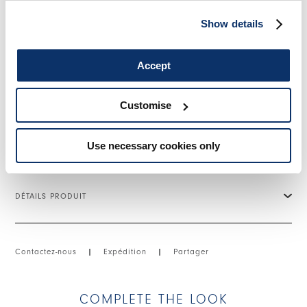
Motif à ruches. Longueur au-dessus des hanches. Ourlet
asymétrique. Ceinture avec passants dans le même tissu.
Show details
• Coton, poids moyen, toucher compact.
• Doublé.
• TRAITEMENT : après l'utilisation de résines et de colorants
Accept
spécifiques, le vêtement est traité avec des enzymes pour lui
conférer un aspect volontairement usé. Ce traitement donne à
chaque pièce un aspect unique.
Customise
TAILLE ET COUPE
Use necessary cookies only
DÉTAILS PRODUIT
Contactez-nous
|
Expédition
|
Partager
COMPLETE THE LOOK