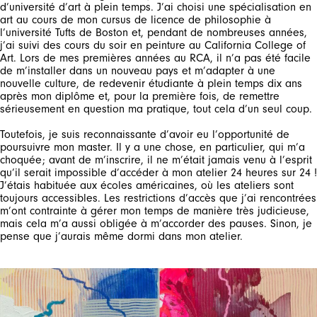
d’université d’art à plein temps. J’ai choisi une spécialisation en
art au cours de mon cursus de licence de philosophie à
l’université Tufts de Boston et, pendant de nombreuses années,
j’ai suivi des cours du soir en peinture au California College of
Art. Lors de mes premières années au RCA, il n’a pas été facile
de m’installer dans un nouveau pays et m’adapter à une
nouvelle culture, de redevenir étudiante à plein temps dix ans
après mon diplôme et, pour la première fois, de remettre
sérieusement en question ma pratique, tout cela d’un seul coup.
Toutefois, je suis reconnaissante d’avoir eu l’opportunité de
S'INSCRIRE À NOTRE BULLETIN
poursuivre mon master. Il y a une chose, en particulier, qui m’a
D'INFORMATION
choquée; avant de m’inscrire, il ne m’était jamais venu à l’esprit
qu’il serait impossible d’accéder à mon atelier 24 heures sur 24 !
INSCRIVEZ-VOUS À LA NEWSLETTER
J’étais habituée aux écoles américaines, où les ateliers sont
toujours accessibles. Les restrictions d’accès que j’ai rencontrées
Inscrivez-vous à notre newsletter pour
m’ont contrainte à gérer mon temps de manière très judicieuse,
mais cela m’a aussi obligée à m’accorder des pauses. Sinon, je
découvrir en avant-première nos dernières
pense que j’aurais même dormi dans mon atelier.
collections.
Restez informé(e) des nouveautés,
collaborations et événements, et recevez des
invitations exclusives à nos ventes privées.