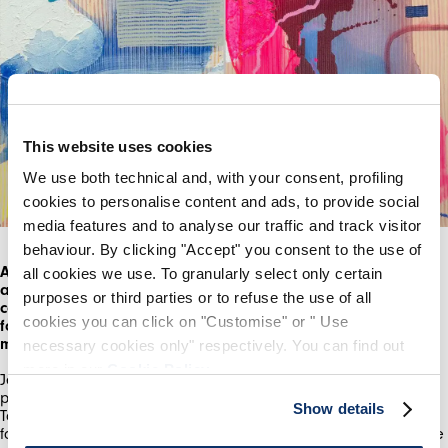
En vous inscrivant, vous acceptez notre
la politique de
confidentialité
, et autorise le traitement de mes données
personnelles
conditions générales de vente
This website uses cookies
We use both technical and, with your consent, profiling
INSCRIVEZ-VOUS
cookies to personalise content and ads, to provide social
media features and to analyse our traffic and track visitor
behaviour. By clicking "Accept" you consent to the use of
Aujourd’hui, dans le domaine de l’art – comme partout
all cookies we use. To granularly select only certain
ailleurs – l’auto-présentation, l’auto-promotion et la
purposes or third parties or to refuse the use of all
communication via les médias sociaux semblent
cookies you can click on "Customise" or " Use
fondamentales. Comment abordes-tu cela ? Existe-t-il des
moyens d’en tirer parti ?
necessary cookies only" respectively. You can find out
more in our
Cookie Policy
.
Je pense que certaines façons de voir la promotion du travail
peuvent être assimilées à une extension de sa propre pratique.
Show details
Tout peut être de l’art. La façon dont vous cadrez une image ou
formulez les mots d’une légende font peut-être partie de l’œuvre