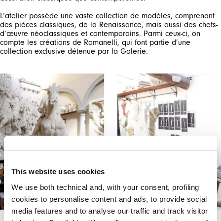
L’atelier possède une vaste collection de modèles, comprenant
des pièces classiques, de la Renaissance, mais aussi des chefs-
d’œuvre néoclassiques et contemporains. Parmi ceux-ci, on
compte les créations de Romanelli, qui font partie d’une
collection exclusive détenue par la Galerie.
S'INSCRIRE À NOTRE BULLETIN
D'INFORMATION
INSCRIVEZ-VOUS À LA NEWSLETTER
This website uses cookies
Inscrivez-vous à notre newsletter pour
découvrir en avant-première nos dernières
We use both technical and, with your consent, profiling
collections.
cookies to personalise content and ads, to provide social
Restez informé(e) des nouveautés,
media features and to analyse our traffic and track visitor
collaborations et événements, et recevez des
invitations exclusives à nos ventes privées.