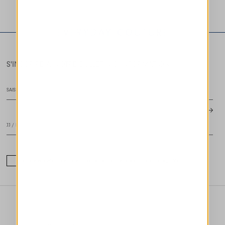
HIGH TECH
HIGH TECH
EVERYDAY COUTURE
S'INSCRIRE À NOTRE BULLETIN D'INFORMATION
Vous êtes invité à lire notre politique de confidentialité dans son intégralité.
Trouver une boutique