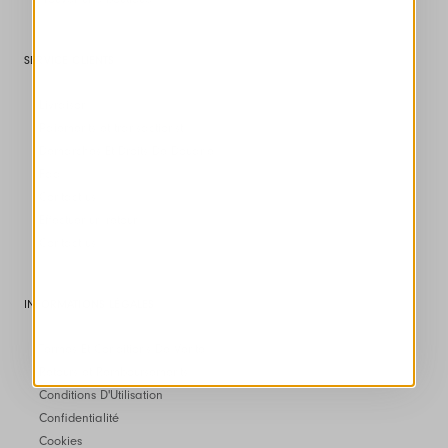
SERVICE CLIENTS
Livraison
Paiements et transactionst
Démarches Et Droits De Douane
Faq
Contact us
Effectuer un retour
Contact us
INFORMATIONS LÉGALES
Termes Et Conditions De Vente
Retours et Remboursements
Conditions D'Utilisation
Confidentialité
Cookies