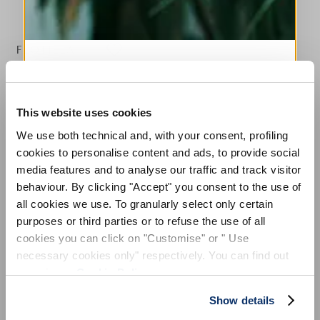
FLOTILLA
HIGH TECH
S'INSCRIRE À NOTRE BULLETIN
Chemise asymétrique en Sensitive® bleu nuit
D'INFORMATION
300,00 CHF
210,00 CHF
-30
%
This website uses cookies
INSCRIVEZ-VOUS À LA NEWSLETTER
(Droits de douane compris)
We use both technical and, with your consent, profiling
Inscrivez-vous à notre newsletter pour
cookies to personalise content and ads, to provide social
découvrir en avant-première nos dernières
collections.
media features and to analyse our traffic and track visitor
NOTES DE STYLE
Restez informé(e) des nouveautés,
behaviour. By clicking "Accept" you consent to the use of
collaborations et événements, et recevez des
all cookies we use. To granularly select only certain
invitations exclusives à nos ventes privées.
La chemise Flotilla joue avec les symétries : la fermeture est
purposes or third parties or to refuse the use of all
volontairement décentrée et le bas est caractérisé par un
cookies you can click on "Customise" or " Use
double ourlet asymétrique, uniquement sur le côté droit. Les
necessary cookies only" respectively. You can find out
fronces latérales augmentent le dynamisme de la pièce.
more in our
Cookie Policy
.
Col revers. Fermeture boutonnée décentrée. Manches longues
avec poignets boutonnés. Fronces latérales. Ourlet
Show details
asymétrique.