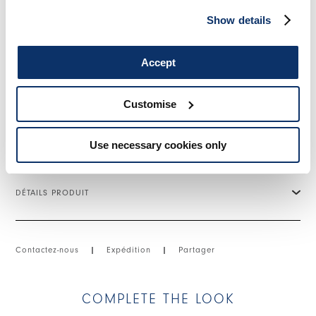
un parfait style HIGH.
Show details
• Col retourné.
• Fermeture boutonnée sur le devant.
• Ourlet asymétrique.
Accept
• Poche poitrine.
• Denim de coton et maille jersey à torsades, poids léger,
toucher doux.
Customise
TAILLE ET COUPE
Use necessary cookies only
DÉTAILS PRODUIT
Contactez-nous
|
Expédition
|
Partager
COMPLETE THE LOOK