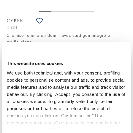
CYBER
HIGH
Chemise femme en denim avec cardigan intégré en
maille bleue
695,00 CHF
(Droits de douane compris)
This website uses cookies
We use both technical and, with your consent, profiling
cookies to personalise content and ads, to provide social
NOTES DE STYLE
media features and to analyse our traffic and track visitor
behaviour. By clicking "Accept" you consent to the use of
La veste Cyber combine denim léger et maille effet cardigan
all cookies we use. To granularly select only certain
dans un équilibre de matières inédit. Le denim est travaillé
purposes or third parties or to refuse the use of all
manuellement tandis que la partie en maille est enrichie d’un
travail de torsades qui ajoute de la profondeur. Après la
cookies you can click on "Customise" or " Use
coupe, les différents éléments sont assemblés, donnant
necessary cookies only" respectively. You can find out
naissance à un effet « reconstruit » de fort impact. Une pièce
more in our
Cookie Policy
.
à l’attitude créative, pensée pour des looks quotidiens dans