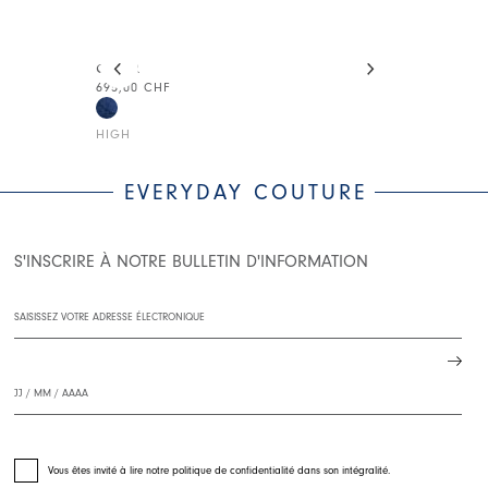
This is a carousel with auto-rotating slides. Activate
CYBER
DEFLECT
695,00 CHF
290,00 CHF
HIGH
HIGH
EVERYDAY COUTURE
S'INSCRIRE À NOTRE BULLETIN D'INFORMATION
Vous êtes invité à lire notre politique de confidentialité dans son intégralité.