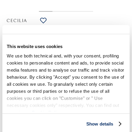
CECILIA
HIGH USE
T-shirt en coton avec imprimé floral bleu
325,00 CHF
228,00 CHF
-30
%
This website uses cookies
(Droits de douane compris)
We use both technical and, with your consent, profiling
cookies to personalise content and ads, to provide social
media features and to analyse our traffic and track visitor
NOTES DE STYLE
behaviour. By clicking "Accept" you consent to the use of
all cookies we use. To granularly select only certain
Un imprimé floral dégradé dans des tons de blanc et noir
purposes or third parties or to refuse the use of all
caractérise le pull Cecilia. Avec un grand décolleté en V et
cookies you can click on "Customise" or " Use
une coupe fluide, il est proposé en coton confortable et
necessary cookies only" respectively. You can find out
chaud, parfait pour les premiers froids d'automne.
more in our
Cookie Policy
.
Décolleté en V bordé de côtes. Épaules légèrement tombantes
et manches longues avec poignets bordés de côtes. Ourlet
Show details
droit large bordé de côtes.