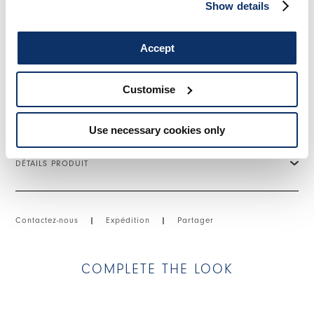
Show details
• Col montant replié avec encolure en V.
• Fermeture boutonnée sur le devant.
• Fentes aux poignets et le long de l’ourlet.
Accept
• Coutures apparentes.
• Sensitive®, poids léger, toucher sec.
Customise
TAILLE ET COUPE
Use necessary cookies only
DÉTAILS PRODUIT
Contactez-nous
|
Expédition
|
Partager
COMPLETE THE LOOK