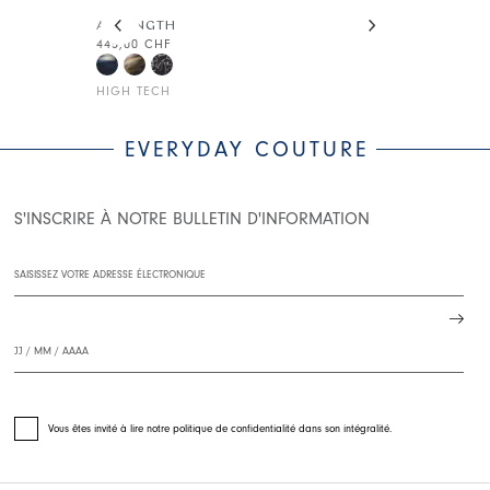
This is a carousel with auto-rotating slides. Activate
AT-LENGTH
BE-SIDE
445,00 CHF
345,00 CHF
HIGH TECH
HIGH TECH
EVERYDAY COUTURE
S'INSCRIRE À NOTRE BULLETIN D'INFORMATION
Vous êtes invité à lire notre politique de confidentialité dans son intégralité.