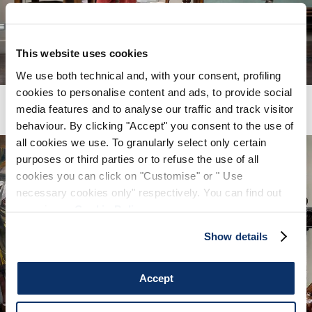
collections.
Restez informé(e) des nouveautés,
collaborations et événements, et recevez des
invitations exclusives à nos ventes privées.
This website uses cookies
We use both technical and, with your consent, profiling
cookies to personalise content and ads, to provide social
media features and to analyse our traffic and track visitor
behaviour. By clicking "Accept" you consent to the use of
all cookies we use. To granularly select only certain
En vous inscrivant, vous acceptez notre
la politique de
purposes or third parties or to refuse the use of all
confidentialité
, et autorise le traitement de mes données
personnelles
conditions générales de vente
cookies you can click on "Customise" or " Use
necessary cookies only" respectively. You can find out
more in our
Cookie Policy
.
INSCRIVEZ-VOUS
Show details
Accept