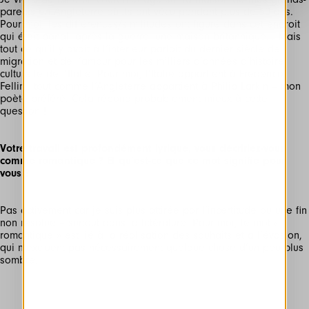
parents en Angleterre où ils ont vécu pendant plus de 50 ans.
Pour moi, les différences/similitudes ont figuré dans cet endroit
qui était banal, après la guerre, une maison britannique... Mais
tout ce qu’il y avait à l’intérieur parlait du dernier siècle de
migration et de l’amour pour les milliers d’années d’histoire
culturelle de l’Italie. Pour moi, l’Italie appartient à Frederico
Fellini, tout comme l’Angleterre appartient à Philip Larkin – mon
poète préféré. Cela répond probablement mieux à cette
question !
Votre travail est profondément lyrique, vous décririez-vous
comme romantique ? Et qu’est-ce que ce mot signifie pour
Pas activement car je suis plus attirée par l’incertitude ou une fin
non résolue – surtout dans la littérature. Pour moi, le mot «
romantique » est lié à la réalisation des souhaits et à l’évasion,
qui n’excluent pas nécessairement quelque chose d’un peu plus
sombre.