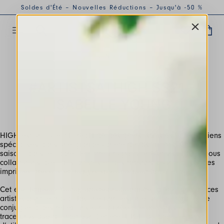
Soldes d'Été – Nouvelles Réductions – Jusqu'à -50 %
JUN 2021
#ARTISTSATHIGH SS21 -
ISABELLE YOUNG
HIGH est un collectif créatif de designers, stylistes et techniciens
spécialisés dans une grande variété de disciplines. Chaque
saison, dans le cadre de notre programme #ArtistsatHIGH, nous
collaborons avec des artistes et des artisans pour réaliser des
Cet été, Isabelle Young, artiste-photographe, a été l’une de ces
artistes dont le travail fascine par l’espace architectural et se
conjugue à des réflexions sur la présence du corps et de sa
trace physique à l’intérieur. Cet été, HIGH a obtenu le droit