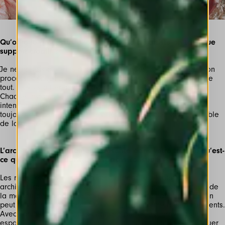
Qu’offre le processus photographique à l’artiste en tant que
support créatif ?
Je ne prends que des photos analogiques, ce qui éclaire mon
processus spécifique. La prise de photos sur pellicule change
tout. Je vois différemment avec un appareil-photo à la main.
Chaque instantané est précieux et doit compter. J’utilise
intentionnellement un objectif très étroitement rogné pour
toujours me concentrer sur les détails plutôt que sur l’ensemble
de la photo.
L’architecture est fortement présente dans votre travail, qu’est-
ce qui vous attire dans les espaces construits ?
Les récits et perspectives contenus dans les espaces
architecturaux. Cela nous ramène à la littérature et au trope de
la maison de campagne anglaise dans le roman. Une maison
peut devenir un personnage en soi, qui informe des événements.
Avec l’architecture, je suis captivée par ce qui arrive à un
espace, ce qui se passe entre ses murs. Il s’agit aussi de jouer