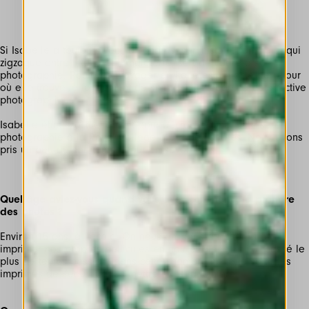
Si Isabelle a toujours vécu à Londres, son histoire familiale, qui
zigzague entre l’Italie et l’Angleterre, sert de cadre à sa
photographie. Pour elle, voyager en Italie est un acte de retour
où elle trouve le fondement de son identité et de sa perspective
Isabelle étudie actuellement pour décrocher une maîtrise en
photographie à la Royal College of Art de Londres. Nous avons
pris un peu de son temps pour en savoir plus.
Quel âge aviez-vous quand vous avez commencé à prendre
des photos ?
Environ 15 ans, à l’école. On nous a appris à traiter et à
imprimer nos propres pellicules en noir et blanc, et j’ai passé le
plus de temps possible dans cette chambre noire, à sortir les
imprimés de l’eau et à les mettre dans la lumière.