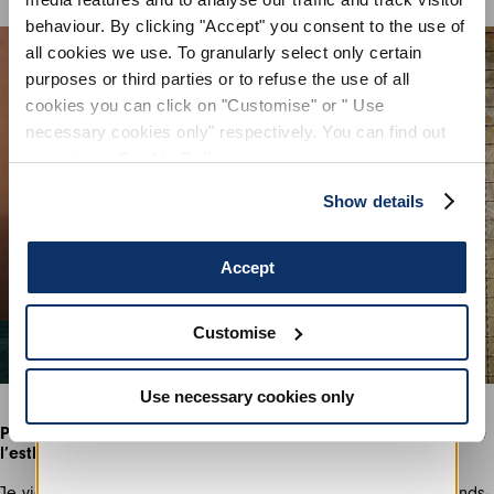
INSCRIVEZ-VOUS
behaviour. By clicking "Accept" you consent to the use of
all cookies we use. To granularly select only certain
purposes or third parties or to refuse the use of all
cookies you can click on "Customise" or " Use
necessary cookies only" respectively. You can find out
more in our
Cookie Policy
.
Show details
Accept
Customise
Use necessary cookies only
Pouvez-vous parler des différences et/ou des similitudes entre
l’esthétique anglaise et italienne ?
Je viens de faire un court métrage sur la maison de mes grands-