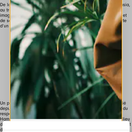
De la représentation graphique de feuilles sèches de colocasia,
au tragique d'un « galanthus nivalis » sur un fond noir ; les
images naturelles continuent avec une photo de coquelicots et
de sauge prise à Dungeness ; tandis qu'une jolie nature morte
d’un granité de pêches capture le goût de l'été.
Un panneau « Ne pas abandonner de déchets » photographié
depuis le fleuve Swale, dans le Yorkshire, devient un rappel du
respect de l'environnement ; tandis que la bruyère de
Hampstead - un lieu particulièrement cher à Howard - est le lieu
de deux autres photos, une de végétation et l'autre représentant
des petits corbeaux en vol.