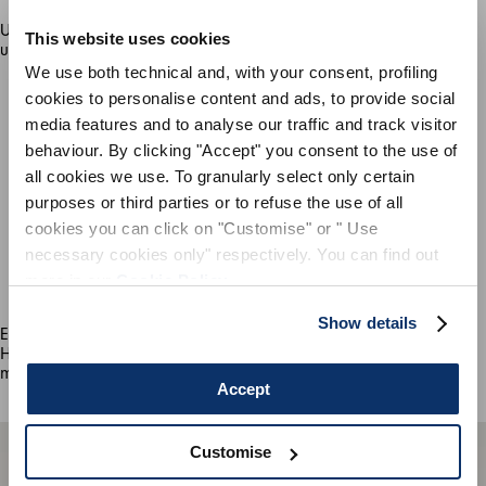
S'INSCRIRE À NOTRE BULLETIN
D'INFORMATION
Une image audacieuse et similaire à un oiseau est, en réalité,
This website uses cookies
un détail de la baie vitrée de Patrick Heron à Tate st Ives.
INSCRIVEZ-VOUS À LA NEWSLETTER
We use both technical and, with your consent, profiling
cookies to personalise content and ads, to provide social
Inscrivez-vous à notre newsletter pour
media features and to analyse our traffic and track visitor
découvrir en avant-première nos dernières
collections.
behaviour. By clicking "Accept" you consent to the use of
Restez informé(e) des nouveautés,
all cookies we use. To granularly select only certain
collaborations et événements, et recevez des
purposes or third parties or to refuse the use of all
invitations exclusives à nos ventes privées.
cookies you can click on "Customise" or " Use
necessary cookies only" respectively. You can find out
more in our
Cookie Policy
.
Show details
Explorez la « galerie » de tee-shirts « Artists at HIGH » de
Howard Sooley dans notre boutique en ligne et portez un petit
morceau de printemps.
Accept
En vous inscrivant, vous acceptez notre
la politique de
confidentialité
, et autorise le traitement de mes données
personnelles
conditions générales de vente
Customise
INSCRIVEZ-VOUS