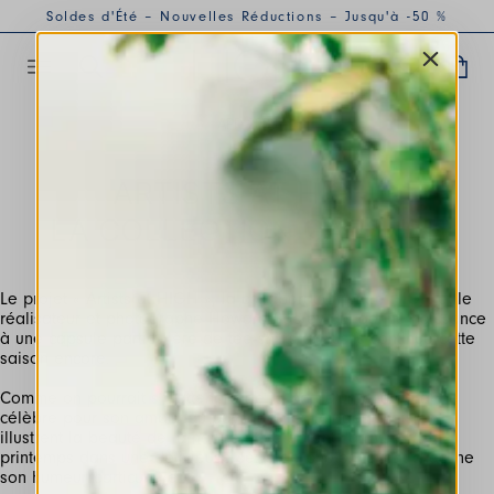
Soldes d'Été – Nouvelles Réductions – Jusqu'à -50 %
APR 2020
ARTISTS AT HIGH,
LA COLLECTION CAPSULE
Le projet « Artists at HIGH », la collaboration entre HIGH et le
réalisateur et photographe Howard Sooley qui donne naissance
à une capsule particulière de tee-shirts exclusifs continue cette
saison encore.
Comme on pourrait s’y attendre de la part d'un photographe
célèbre pour son amour du paysage, les images choisies
illustrent la beauté de la nature et célèbrent l'arrivée du
printemps dans une délicieuse série de photos, ayant chacune
son humeur particulière.