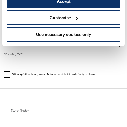
Accept
EVERYDAY COUTURE
Customise
MELDEN SIE SICH FÜR UNSEREN NEWSLETTER AN
Use necessary cookies only
Wir empfehlen Ihnen, unsere Datenschutzrichtlinie vollständig zu lesen.
Store finden