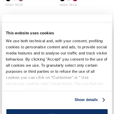
HIGH TECH
HIGH TECH
This website uses cookies
We use both technical and, with your consent, profiling
cookies to personalise content and ads, to provide social
media features and to analyse our traffic and track visitor
behaviour. By clicking "Accept" you consent to the use of
all cookies we use. To granularly select only certain
purposes or third parties or to refuse the use of all
cookies you can click on "Customise" or " Use
necessary cookies only" respectively. You can find out
ARC
more in our
Cookie Policy
.
395,00 €
237,00 €
-40
%
Show details
HIGH