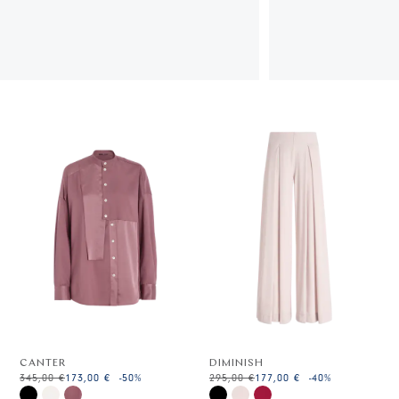
CANTER
DIMINISH
345,00 €
173,00 €
-50
%
295,00 €
177,00 €
-40
%